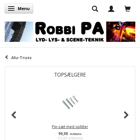
Menu
Skifte navigation
Alu-Truss
TOPSÆLGERE
Pin-sæt med splitter
90,00
m/Moms
(
72,00
u/Moms
)