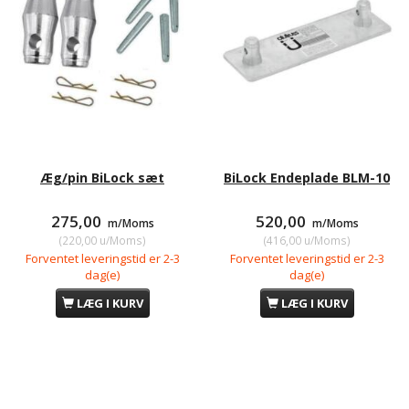
Æg/pin BiLock sæt
BiLock Endeplade BLM-10
275,00
520,00
m/Moms
m/Moms
(
220,00
u/Moms
)
(
416,00
u/Moms
)
Forventet leveringstid er 2-3
Forventet leveringstid er 2-3
dag(e)
dag(e)
LÆG I KURV
LÆG I KURV