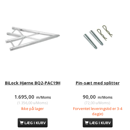
BiLock Hjørne BQ2-PAC19H
Pin-sæt med splitter
1.695,00
90,00
m/Moms
m/Moms
(
1.356,00
u/Moms
)
(
72,00
u/Moms
)
Ikke på lager
Forventet leveringstid er 3-4
dag(e)
LÆG I KURV
LÆG I KURV