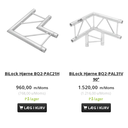
BiLock Hjørne BQ2-PAC21H
BiLock Hjørne BQ2-PAL31V
90°
960,00
1.520,00
m/Moms
m/Moms
(
768,00
u/Moms
)
(
1.216,00
u/Moms
)
På lager
På lager
LÆG I KURV
LÆG I KURV