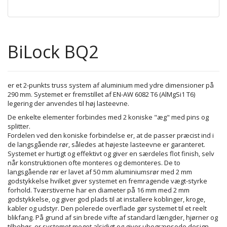
BiLock BQ2
er et 2-punkts truss system af aluminium med ydre dimensioner på
290 mm. Systemet er fremstillet af EN-AW 6082 T6 (AlMgSi1 T6)
legering der anvendes til høj lasteevne.
De enkelte elementer forbindes med 2 koniske "æg" med pins og
splitter.
Fordelen ved den koniske forbindelse er, at de passer præcist ind i
de langsgående rør, således at højeste lasteevne er garanteret.
Systemet er hurtigt og effektivt og giver en særdeles flot finish, selv
når konstruktionen ofte monteres og demonteres. De to
langsgående rør er lavet af 50 mm aluminiumsrør med 2 mm
godstykkelse hvilket giver systemet en fremragende vægt-styrke
forhold. Tværstiverne har en diameter på 16 mm med 2 mm
godstykkelse, og giver god plads til at installere koblinger, kroge,
kabler og udstyr. Den polerede overflade gør systemet til et reelt
blikfang. På grund af sin brede vifte af standard længder, hjørner og
tilbehør, er systemet meget alsidigt og giver ubegrænsede design