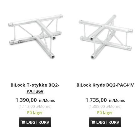
BiLock T-stykke BQ2-
BiLock Kryds BQ2-PAC41V
PAT36V
1.390,00
1.735,00
m/Moms
m/Moms
(
1.112,00
u/Moms
)
(
1.388,00
u/Moms
)
På lager
På lager
LÆG I KURV
LÆG I KURV