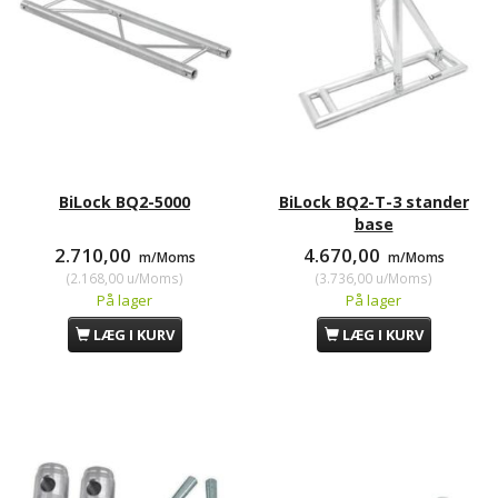
BiLock BQ2-5000
BiLock BQ2-T-3 stander
base
2.710,00
4.670,00
m/Moms
m/Moms
(
2.168,00
u/Moms
)
(
3.736,00
u/Moms
)
På lager
På lager
LÆG I KURV
LÆG I KURV