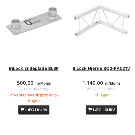
BiLock Endeplade BLBP
BiLock Hjørne BQ2-PAC21V
500,00
1.140,00
m/Moms
m/Moms
(
400,00
u/Moms
)
(
912,00
u/Moms
)
Forventet leveringstid er 2-3
På lager
dag(e)
LÆG I KURV
LÆG I KURV