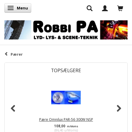
Menu
Skifte navigation
Pærer
TOPSÆLGERE
Pære Omnilux PAR-56 300W NSP
108,00
m/Moms
(
86,40
u/Moms
)