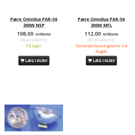
Pære Omnilux PAR-56
Pære Omnilux PAR-56
300W NSP
300W MFL
108,00
112,00
m/Moms
m/Moms
(
86,40
u/Moms
)
(
89,60
u/Moms
)
På lager
Forventet leveringstid er 3-4
dag(e)
LÆG I KURV
LÆG I KURV