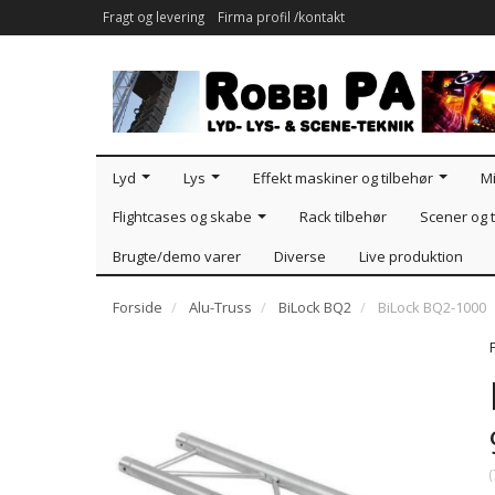
Fragt og levering
Firma profil /kontakt
Lyd
Lys
Effekt maskiner og tilbehør
Mi
Flightcases og skabe
Rack tilbehør
Scener og t
Brugte/demo varer
Diverse
Live produktion
Forside
Alu-Truss
BiLock BQ2
BiLock BQ2-1000
(