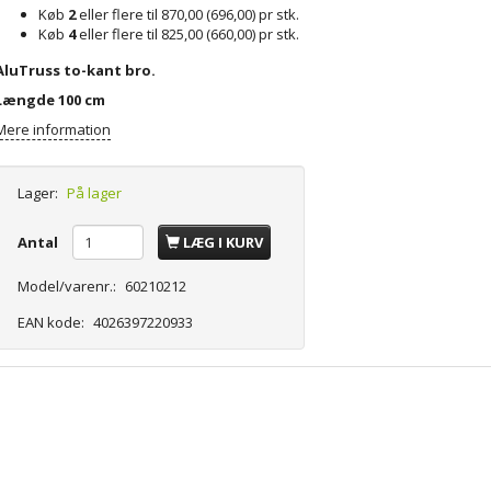
Køb
2
eller flere til
870,00
(
696,00
)
pr stk.
Køb
4
eller flere til
825,00
(
660,00
)
pr stk.
AluTruss to-kant bro.
Længde 100 cm
Mere information
Lager:
På lager
Antal
LÆG I KURV
Model/varenr.:
60210212
EAN kode:
4026397220933