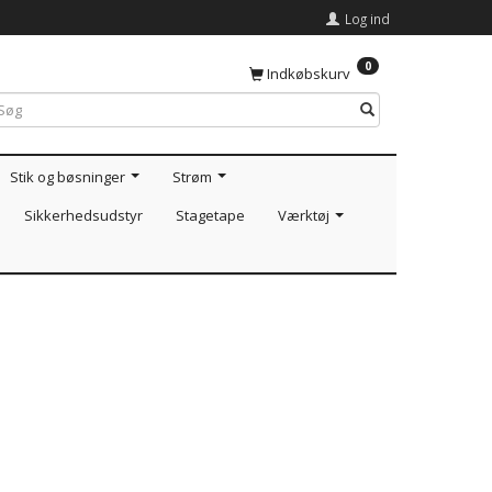
Log ind
0
Indkøbskurv
Stik og bøsninger
Strøm
Sikkerhedsudstyr
Stagetape
Værktøj