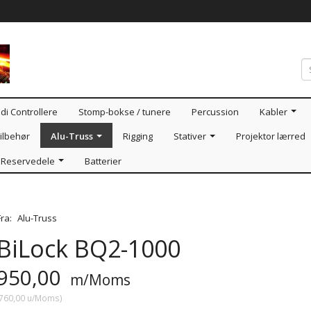
di Controllere
Stomp-bokse / tunere
Percussion
Kabler
ilbehør
Alu-Truss
Rigging
Stativer
Projektor lærred
Reservedele
Batterier
Fra:
Alu-Truss
BiLock BQ2-1000
950,00
m/Moms
760,00
u/Moms
)