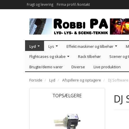
Fragt og levering
Firma profil /kontakt
Lyd
Lys
Effekt maskiner og tilbehør
M
Flightcases og skabe
Rack tilbehør
Scener og t
Brugte/demo varer
Diverse
Live produktion
Forside
Lyd
Afspillere og optagere
DJ Software
DJ 
TOPSÆLGERE