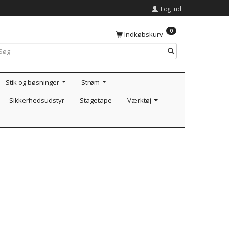
Log ind
0
Indkøbskurv
Stik og bøsninger
Strøm
Sikkerhedsudstyr
Stagetape
Værktøj