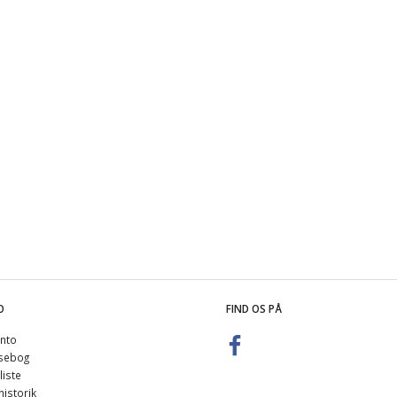
ack 24 cm dybde
Effekt Rack 40 cm dybde
Combi
,00
860,00
1.
m/Moms
m/Moms
00
u/Moms
)
(
688,00
u/Moms
)
(
1.
O
FIND OS PÅ
nto
sebog
iste
istorik