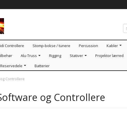
idi Controllere
Stomp-bokse / tunere
Percussion
Kabler
ilbehør
Alu-Truss
Rigging
Stativer
Projektor lærred
Reservedele
Batterier
 og Controllere
Software og Controllere