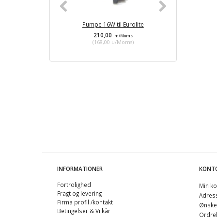
Pumpe 16W til Eurolite
Effekt R
210,00
760
m/Moms
(
168,00
u/Moms
)
(
608,
INFORMATIONER
KONT
Fortrolighed
Min ko
Fragt og levering
Adres
Firma profil /kontakt
Ønskel
Betingelser & Vilkår
Ordreh