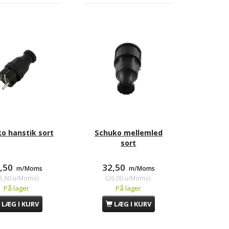
o hanstik sort
Schuko mellemled
sort
9,50
32,50
m/Moms
m/Moms
5,60
u/Moms
)
(
26,00
u/Moms
)
På lager
På lager
LÆG I KURV
LÆG I KURV