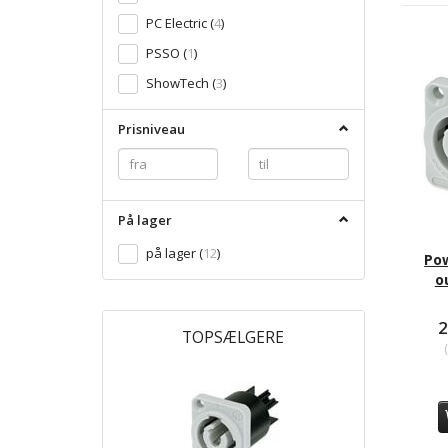
PC Electric
(
4
)
PSSO
(
1
)
ShowTech
(
3
)
Prisniveau
På lager
på lager
(
12
)
Po
o
2
TOPSÆLGERE