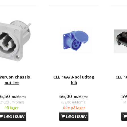
tikdåse sort
DK han-stik sort
DK ch
00
29,00
6
m/Moms
m/Moms
00
u/Moms
)
(
23,20
u/Moms
)
(
5
werCon chassis
CEE 16A/3-pol udtag
CEE 1
out-let
blå
6,50
66,00
5
m/Moms
m/Moms
(
21,20
u/Moms
)
(
52,80
u/Moms
)
(
4
På lager
Ikke på lager
LÆG I KURV
LÆG I KURV