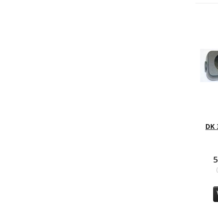
DK 
5