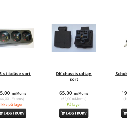
3-stikdåse sort
DK chassis udtag
Schuk
sort
5,00
65,00
1
m/Moms
m/Moms
(
44,00
u/Moms
)
(
52,00
u/Moms
)
(
1
Ikke på lager
På lager
LÆG I KURV
LÆG I KURV