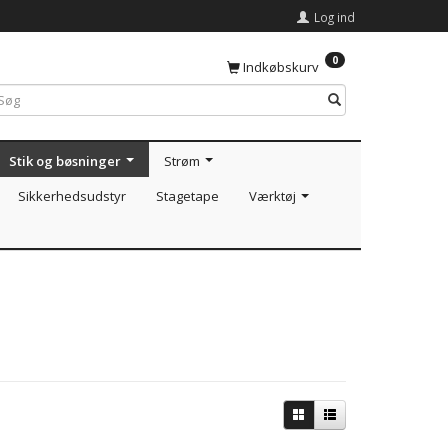
Log ind
0
Indkøbskurv
Stik og bøsninger
Strøm
Sikkerhedsudstyr
Stagetape
Værktøj