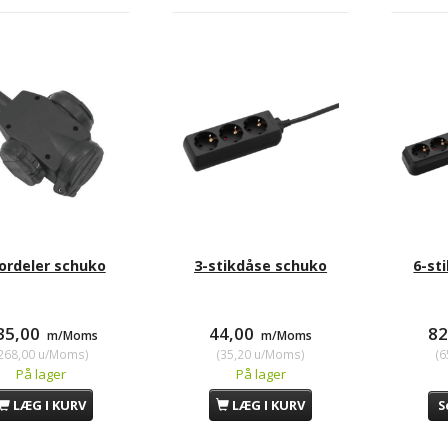
ordeler schuko
3-stikdåse schuko
6-st
35,00
44,00
8
m/Moms
m/Moms
268,00
u/Moms
)
(
35,20
u/Moms
)
(
6
På lager
På lager
LÆG I KURV
LÆG I KURV
S