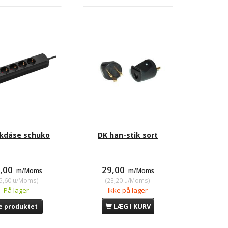
ikdåse schuko
DK han-stik sort
2,00
29,00
m/Moms
m/Moms
5,60
u/Moms
)
(
23,20
u/Moms
)
På lager
Ikke på lager
LÆG I KURV
e produktet