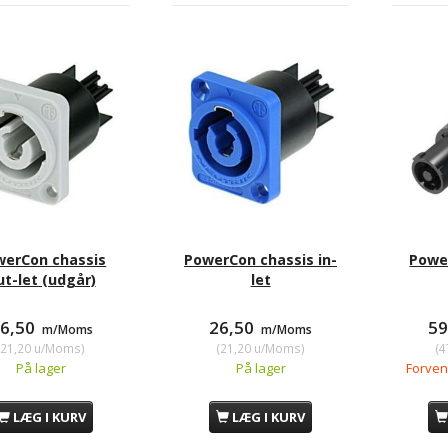
werCon chassis
PowerCon chassis in-
Power
ut-let (udgår)
let
6,50
26,50
5
m/Moms
m/Moms
(
21,20
u/Moms
)
(
21,20
u/Moms
)
(
4
På lager
På lager
Forvent
LÆG I KURV
LÆG I KURV