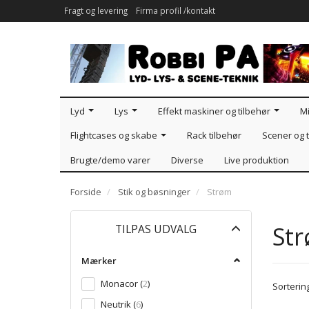
Fragt og levering
Firma profil /kontakt
Lyd
Lys
Effekt maskiner og tilbehør
Mi
Flightcases og skabe
Rack tilbehør
Scener og t
Brugte/demo varer
Diverse
Live produktion
Forside
Stik og bøsninger
Strøm
Skifte
St
TILPAS UDVALG
filter
Mærker
Monacor
(
2
)
Sortering
Neutrik
(
6
)