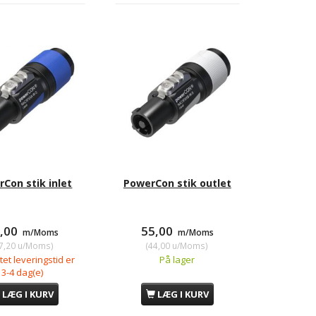
Con stik inlet
PowerCon stik outlet
9,00
55,00
m/Moms
m/Moms
7,20
u/Moms
)
(
44,00
u/Moms
)
et leveringstid er
På lager
3-4 dag(e)
LÆG I KURV
LÆG I KURV