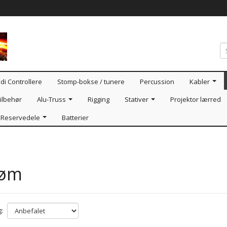
di Controllere
Stomp-bokse / tunere
Percussion
Kabler
ilbehør
Alu-Truss
Rigging
Stativer
Projektor lærred
Reservedele
Batterier
røm
: