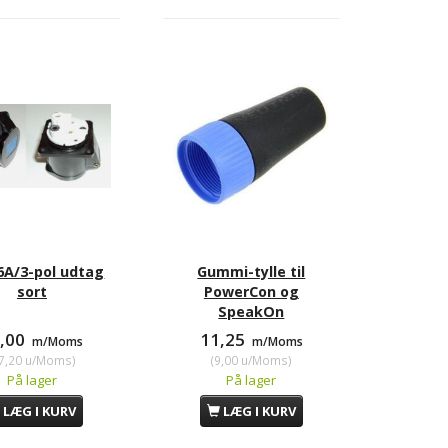
assis udtag sort
Schuko hanstik sort
Sch
5,00
19,50
m/Moms
m/Moms
2,00
u/Moms
)
(
15,60
u/Moms
)
6A/3-pol udtag
Gummi-tylle til
sort
PowerCon og
SpeakOn
9,00
11,25
m/Moms
m/Moms
7,20
u/Moms
)
(
9,00
u/Moms
)
På lager
På lager
LÆG I KURV
LÆG I KURV