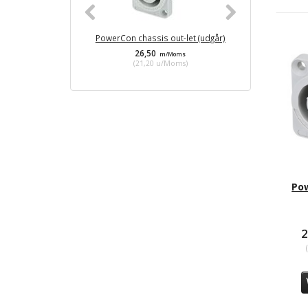
PowerCon chassis out-let (udgår)
DK 3-s
26,50
55,
m/Moms
(
21,20
u/Moms
)
(
44,
Po
2