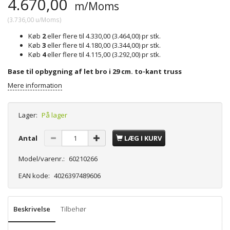
4.670,00
m/Moms
(
3.736,00
u/Moms
)
Køb
2
eller flere til
4.330,00
(
3.464,00
)
pr stk.
Køb
3
eller flere til
4.180,00
(
3.344,00
)
pr stk.
Køb
4
eller flere til
4.115,00
(
3.292,00
)
pr stk.
Base til opbygning af let bro i 29 cm. to-kant truss
Mere information
Lager:
På lager
Antal
LÆG I KURV
Model/varenr.:
60210266
EAN kode:
4026397489606
Beskrivelse
Tilbehør