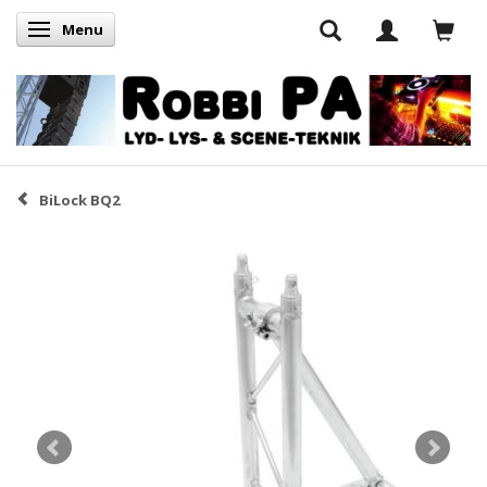
Menu
Skifte navigation
BiLock BQ2