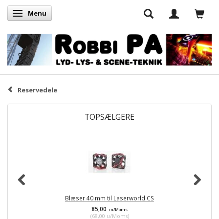
Menu
Skifte navigation
Reservedele
TOPSÆLGERE
Blæser 40 mm til Laserworld CS
85,00
m/Moms
(
68,00
u/Moms
)