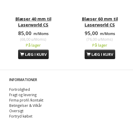
Blæser 40 mm til
Blæser 60 mm til
Laserworld CS
Laserworld CS
85,00
95,00
m/Moms
m/Moms
(
68,00
u/Moms
)
(
76,00
u/Moms
)
På lager
På lager
LÆG I KURV
LÆG I KURV
INFORMATIONER
Fortrolighed
Fragt og levering
Firma profil /kontakt
Betingelser & Vilkår
Oversigt
Fortryd købet