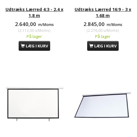
Udtræks Lærred 4:3 - 2,4 x
Udtræks Lærred 16:9 - 3 x
1,8 m
1,68 m
2.640,00
2.845,00
m/Moms
m/Moms
(
2.112,00
u/Moms
)
(
2.276,00
u/Moms
)
På lager
På lager
LÆG I KURV
LÆG I KURV