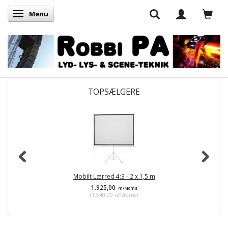
Menu
Skifte navigation
TOPSÆLGERE
Mobilt Lærred 4:3 - 2 x 1,5 m
1.925,00
m/Moms
(
1.540,00
u/Moms
)