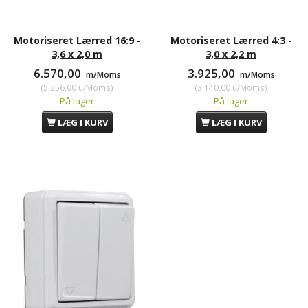
Motoriseret Lærred 16:9 -
Motoriseret Lærred 4:3 -
3,6 x 2,0 m
3,0 x 2,2 m
6.570,00
3.925,00
m/Moms
m/Moms
(
5.256,00
u/Moms
)
(
3.140,00
u/Moms
)
På lager
På lager
LÆG I KURV
LÆG I KURV