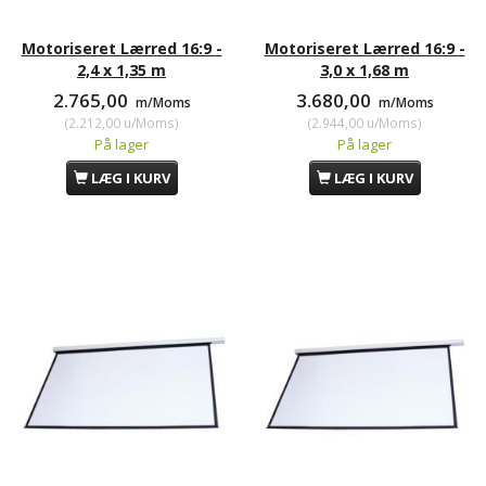
Motoriseret Lærred 16:9 -
Motoriseret Lærred 16:9 -
2,4 x 1,35 m
3,0 x 1,68 m
2.765,00
3.680,00
m/Moms
m/Moms
(
2.212,00
u/Moms
)
(
2.944,00
u/Moms
)
På lager
På lager
LÆG I KURV
LÆG I KURV