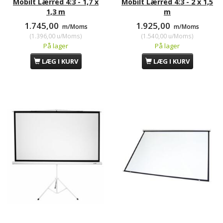
Mobilt Lærred 4:3 - 1,7 x
Mobilt Lærred 4:3 - 2 x 1,5
1,3 m
m
1.745,00
1.925,00
m/Moms
m/Moms
(
1.396,00
u/Moms
)
(
1.540,00
u/Moms
)
På lager
På lager
LÆG I KURV
LÆG I KURV