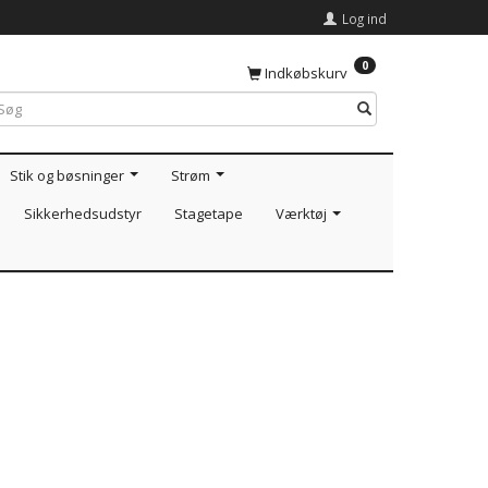
Log ind
0
Indkøbskurv
Stik og bøsninger
Strøm
Sikkerhedsudstyr
Stagetape
Værktøj