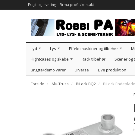
Fragt og levering
Firma profil /kontakt
Lyd
Lys
Effekt maskiner og tilbehør
Mi
Flightcases og skabe
Rack tilbehør
Scener og t
Brugte/demo varer
Diverse
Live produktion
Forside
Alu-Truss
BiLock BQ2
BiLock Endeplad
(