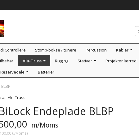
di Controllere
Stomp-bokse / tunere
Percussion
Kabler
ilbehør
Alu-Truss
Rigging
Stativer
Projektor lærred
Reservedele
Batterier
e BLBP
Fra:
Alu-Truss
BiLock Endeplade BLBP
500,00
m/Moms
400,00
u/Moms
)