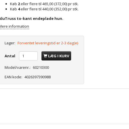
Køb
2
eller flere til
465,00
(
372,00
)
pr stk.
Køb
4
eller flere til
440,00
(
352,00
)
pr stk.
AluTruss to-kant endeplade hun.
Mere information
Lager:
Forventet leveringstid er 2-3 dag(e)
Antal
LÆG I KURV
Model/varenr.:
60210300
EAN kode:
4026397390988