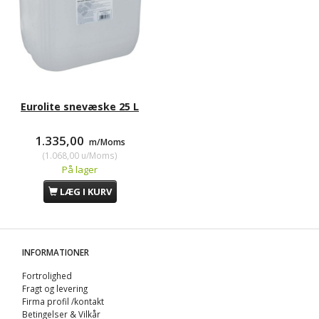
Eurolite snevæske 25 L
1.335,00
m/Moms
(
1.068,00
u/Moms
)
På lager
LÆG I KURV
INFORMATIONER
Fortrolighed
Fragt og levering
Firma profil /kontakt
Betingelser & Vilkår