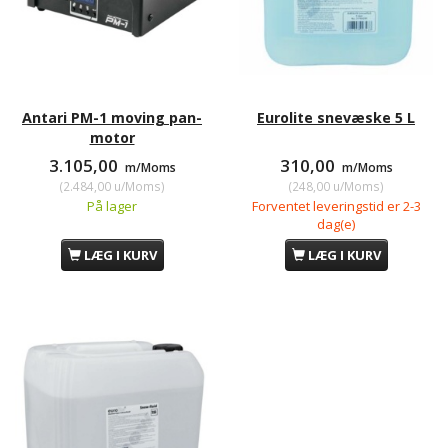
Antari PM-1 moving pan-
Eurolite snevæske 5 L
motor
3.105,00
310,00
m/Moms
m/Moms
(
2.484,00
u/Moms
)
(
248,00
u/Moms
)
På lager
Forventet leveringstid er 2-3
dag(e)
LÆG I KURV
LÆG I KURV