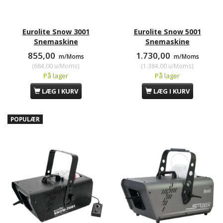
Eurolite Snow 3001
Eurolite Snow 5001
Snemaskine
Snemaskine
855,00
1.730,00
m/Moms
m/Moms
(
684,00
u/Moms
)
(
1.384,00
u/Moms
)
På lager
På lager
LÆG I KURV
LÆG I KURV
POPULÆR