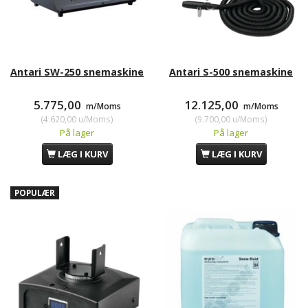
Antari SW-250 snemaskine
Antari S-500 snemaskine
5.775,00
12.125,00
m/Moms
m/Moms
(
4.620,00
u/Moms
)
(
9.700,00
u/Moms
)
På lager
På lager
LÆG I KURV
LÆG I KURV
POPULÆR