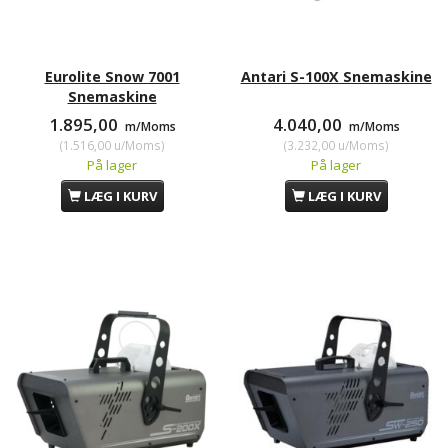
Eurolite Snow 7001
Antari S-100X Snemaskine
Snemaskine
1.895,00
4.040,00
m/Moms
m/Moms
(
1.516,00
u/Moms
)
(
3.232,00
u/Moms
)
På lager
På lager
LÆG I KURV
LÆG I KURV