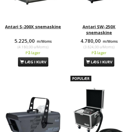
Antari S-200X snemaskine
Antari SW-250X
snemaskine
5.225,00
4.780,00
m/Moms
m/Moms
(
4.180,00
u/Moms
)
(
3.824,00
u/Moms
)
På lager
På lager
LÆG I KURV
LÆG I KURV
POPULÆR