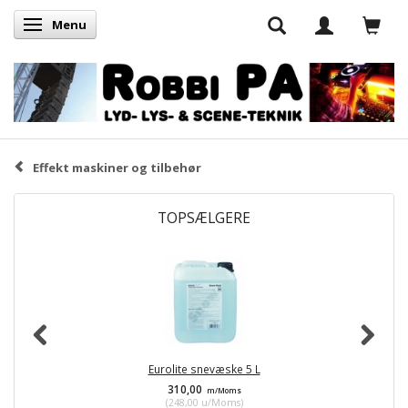
Menu
Skifte navigation
Effekt maskiner og tilbehør
TOPSÆLGERE
Eurolite snevæske 5 L
310,00
m/Moms
(
248,00
u/Moms
)