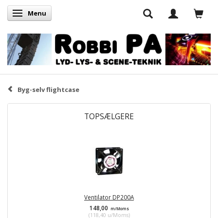
Menu
Skifte navigation
Byg-selv flightcase
TOPSÆLGERE
Ventilator DP200A
148,00
m/Moms
(
118,40
u/Moms
)