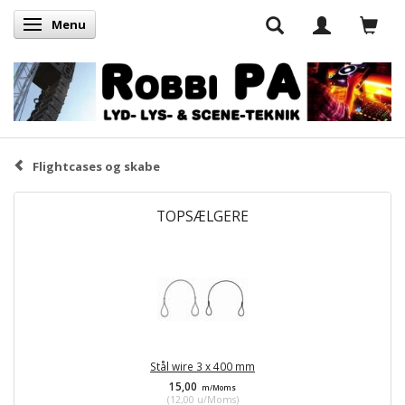
Menu
Skifte navigation
Flightcases og skabe
TOPSÆLGERE
Stål wire 3 x 400 mm
15,00
m/Moms
(
12,00
u/Moms
)