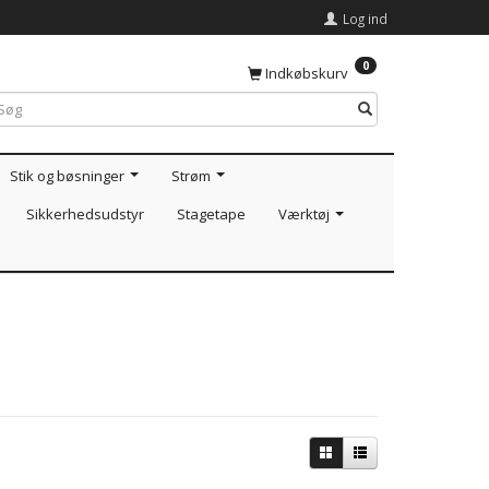
Log ind
0
Indkøbskurv
Stik og bøsninger
Strøm
Sikkerhedsudstyr
Stagetape
Værktøj