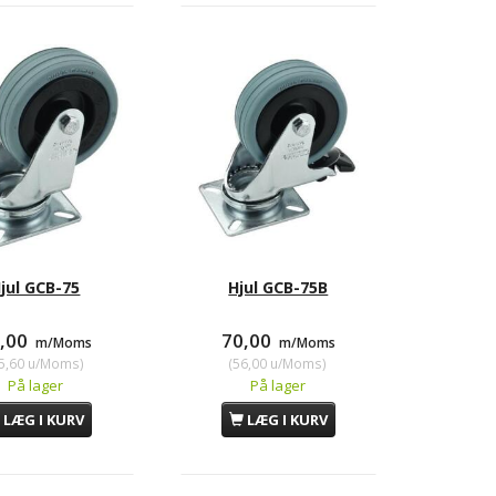
jul GCB-75
Hjul GCB-75B
7,00
70,00
m/Moms
m/Moms
5,60
u/Moms
)
(
56,00
u/Moms
)
På lager
På lager
LÆG I KURV
LÆG I KURV
å hjul 100 mm
Hjulbase
Gummif