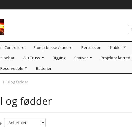
di Controllere
Stomp-bokse / tunere
Percussion
Kabler
tilbehør
Alu-Truss
Rigging
Stativer
Projektor lærred
Reservedele
Batterier
Hjul og fødder
l og fødder
: