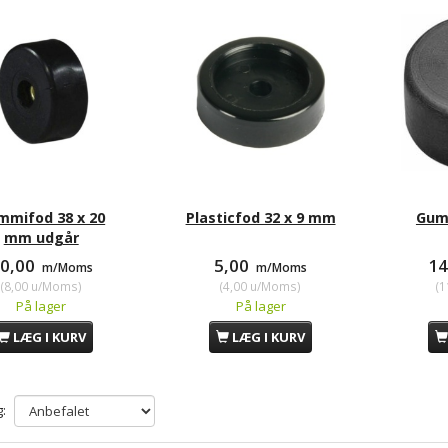
mmifod 38 x 20
Plasticfod 32 x 9 mm
Gumm
mm udgår
0,00
5,00
1
m/Moms
m/Moms
(
8,00
u/Moms
)
(
4,00
u/Moms
)
(
1
På lager
På lager
LÆG I KURV
LÆG I KURV
: