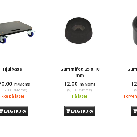
Hjulbase
Gummifod 25 x 10
Gumm
mm
70,00
12,00
1
m/Moms
m/Moms
616,00
u/Moms
)
(
9,60
u/Moms
)
(
Ikke på lager
På lager
Forvent
LÆG I KURV
LÆG I KURV