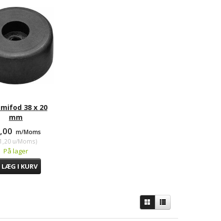
ifod 38 x 20
mm
4,00
m/Moms
1,20
u/Moms
)
På lager
LÆG I KURV