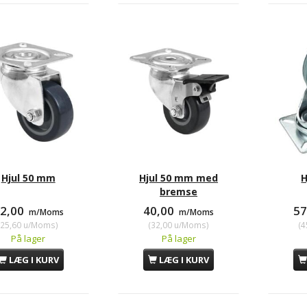
Hjul 50 mm
Hjul 50 mm med
H
bremse
2,00
40,00
5
m/Moms
m/Moms
(
25,60
u/Moms
)
(
32,00
u/Moms
)
(
4
På lager
På lager
LÆG I KURV
LÆG I KURV
l GCB-75B
Blå hjul 100 mm m.bremse
Bl