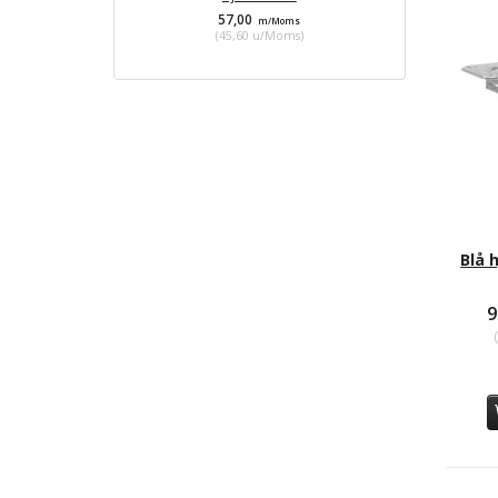
57,00
70,
m/Moms
(
45,60
u/Moms
)
(
56,
Blå 
9