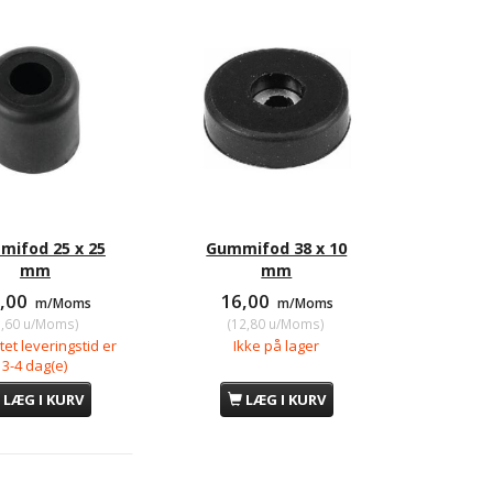
ifod 25 x 25
Gummifod 38 x 10
mm
mm
2,00
16,00
m/Moms
m/Moms
9,60
u/Moms
)
(
12,80
u/Moms
)
et leveringstid er
Ikke på lager
3-4 dag(e)
LÆG I KURV
LÆG I KURV