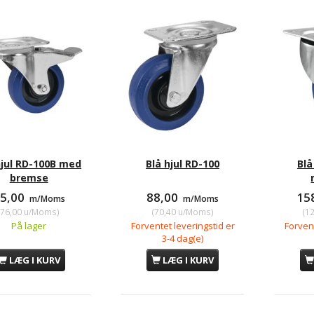
00
158,00
1
m/Moms
m/Moms
00
u/Moms
)
(
126,40
u/Moms
)
(
9
hjul RD-100B med
Blå hjul RD-100
Blå
bremse
5,00
88,00
15
m/Moms
m/Moms
(
76,00
u/Moms
)
(
70,40
u/Moms
)
(
1
På lager
Forventet leveringstid er
Forvent
3-4 dag(e)
LÆG I KURV
LÆG I KURV