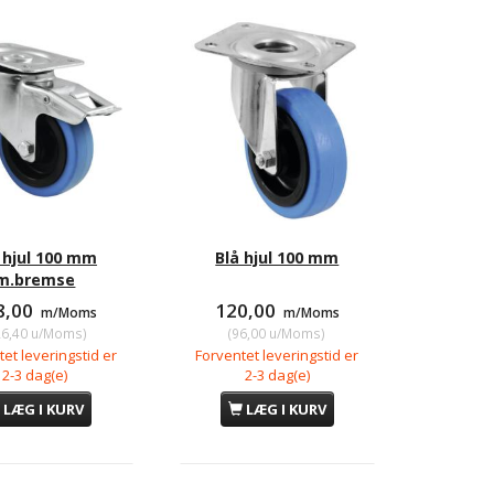
20,00
770,00
m/Moms
m/Moms
6,00
u/Moms
)
(
616,00
u/Moms
)
 hjul 100 mm
Blå hjul 100 mm
m.bremse
8,00
120,00
m/Moms
m/Moms
26,40
u/Moms
)
(
96,00
u/Moms
)
et leveringstid er
Forventet leveringstid er
2-3 dag(e)
2-3 dag(e)
LÆG I KURV
LÆG I KURV