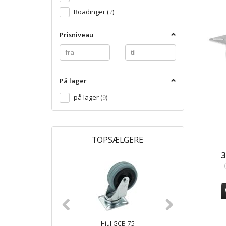
Roadinger
(
7
)
Prisniveau
På lager
på lager
(
9
)
TOPSÆLGERE
3
Hjul GCB-75
Hju