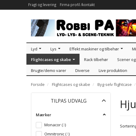
Fragt og levering
Firma profil /kontakt
Lyd
Lys
Effekt maskiner og tilbehør
Mi
Flightcases og skabe
Rack tilbehør
Scener og 
Brugte/demo varer
Diverse
Live produktion
Forside
Flightcases og skabe
Byg-selv flightcase
Skifte
Hju
TILPAS UDVALG
filter
Mærker
Monacor
(
3
)
Sortering
Omnitronic
(
1
)