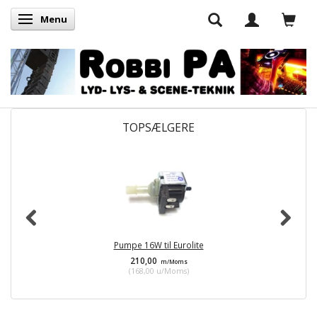
Menu
Skifte navigation
TOPSÆLGERE
Pumpe 16W til Eurolite
210,00
m/Moms
(
168,00
u/Moms
)