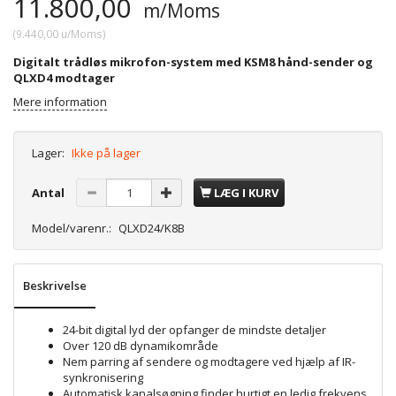
11.800,00
m/Moms
(
9.440,00
u/Moms
)
Digitalt trådløs mikrofon-system med KSM8 hånd-sender og
QLXD4 modtager
Mere information
Lager:
Ikke på lager
Antal
LÆG I KURV
Model/varenr.:
QLXD24/K8B
Beskrivelse
24-bit digital lyd der opfanger de mindste detaljer
Over 120 dB dynamikområde
Nem parring af sendere og modtagere ved hjælp af IR-
synkronisering
Automatisk kanalsøgning finder hurtigt en ledig frekvens