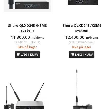
Shure QLXD24E /KSM8
Shure QLXD24E /KSM9
system
system
11.800,00
12.400,00
m/Moms
m/Moms
(
9.440,00
u/Moms
)
(
9.920,00
u/Moms
)
Ikke på lager
Ikke på lager
LÆG I KURV
LÆG I KURV