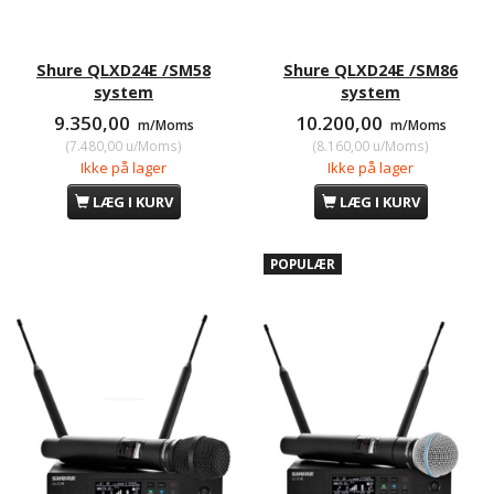
Shure QLXD24E /SM58
Shure QLXD24E /SM86
system
system
9.350,00
10.200,00
m/Moms
m/Moms
(
7.480,00
u/Moms
)
(
8.160,00
u/Moms
)
Ikke på lager
Ikke på lager
LÆG I KURV
LÆG I KURV
POPULÆR