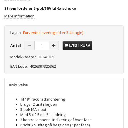
Strømfordeler 5-pol/16A til 6x schuko
Mere information
Lager:
Forventet leveringstid er 3-4 dag(e)
Antal
LÆG I KURV
Model/varenr.:
30248305
EAN kode:
4026397325362
Beskrivelse
Til 19" rack rackmontering
bruger 2 unit i højden
5-pol/16A input
Med 5 x 2.5 mm² til-ledning
3 kontrollamper til indikering af hver fase
6 schuko udtag på bagsiden (2 per fase)