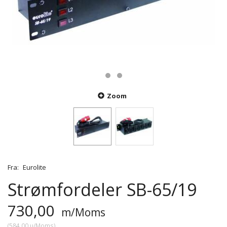
Zoom
Fra:
Eurolite
Strømfordeler SB-65/19
730,00
m/Moms
(
584,00
u/Moms
)