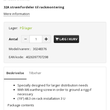
32A strømfordeler til rackmontering
Mere information
Lager:
På lager
Antal
LÆG I KURV
Model/varenr.:
30248376
EAN kode:
4026397707298
Beskrivelse
Tilbehør
Specially designed for larger distribution needs
With M6 earthing screw in order to ground a rigg if
necessary
(19") 48.3 cm rack installation 3 U
Package contents