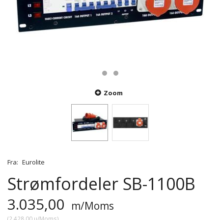
Zoom
Fra:
Eurolite
Strømfordeler SB-1100B
3.035,00
m/Moms
(
2.428,00
u/Moms
)