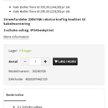
Køb
2
eller flere til
305,00
(
244,00
)
pr stk.
Køb
4
eller flere til
285,00
(
228,00
)
pr stk.
Strømfordeler 230V/16A i ekstra kraftig kvalitet til
kabelmontering
3 schuko
udtag. IP54 beskyttet
Mere information
Lager:
På lager
Antal
LÆG I KURV
Model/varenr.:
30240100
EAN kode:
4026397442120
Beskrivelse
3 x Schuko udtag