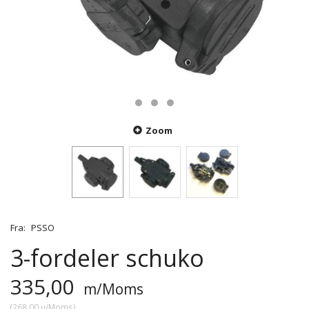
Zoom
Fra:
PSSO
3-fordeler schuko
335,00
m/Moms
(
268,00
u/Moms
)