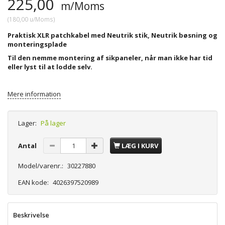
225,00
m/Moms
(
180,00
u/Moms
)
Praktisk XLR patchkabel med Neutrik stik, Neutrik bøsning og
monteringsplade
Til den nemme montering af sikpaneler, når man ikke har tid
eller lyst til at lodde selv.
Mere information
Lager:
På lager
Antal
LÆG I KURV
Model/varenr.:
30227880
EAN kode:
4026397520989
Beskrivelse