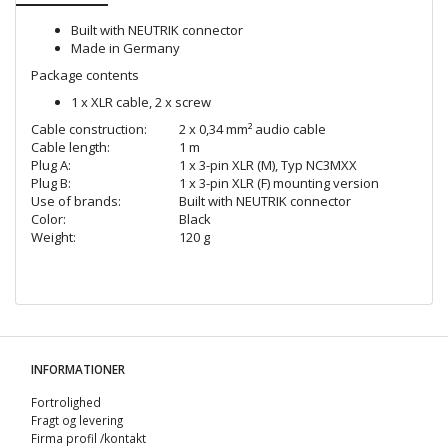
Built with NEUTRIK connector
Made in Germany
Package contents
1 x XLR cable, 2 x screw
Cable construction:
2 x 0,34 mm² audio cable
Cable length:
1 m
Plug A:
1 x 3-pin XLR (M), Typ NC3MXX
Plug B:
1 x 3-pin XLR (F) mounting version
Use of brands:
Built with NEUTRIK connector
Color:
Black
Weight:
120 g
INFORMATIONER
Fortrolighed
Fragt og levering
Firma profil /kontakt