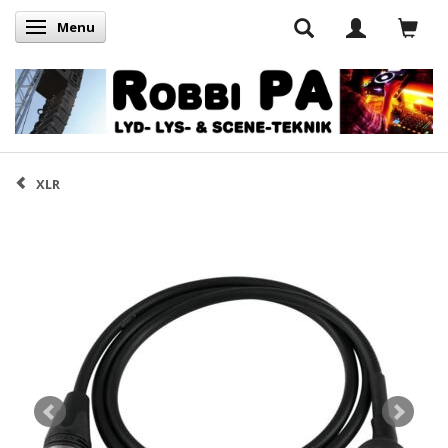
Menu
Skifte navigation
XLR