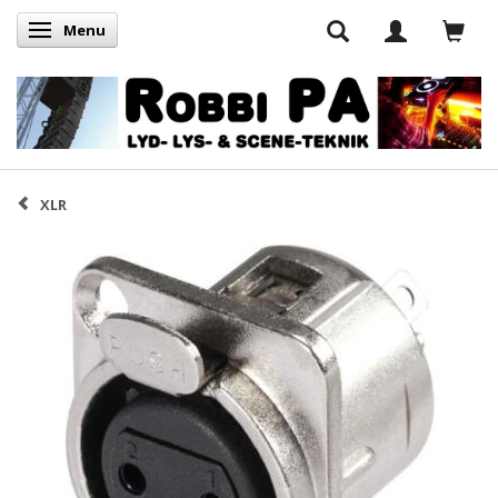
Menu
Skifte navigation
XLR