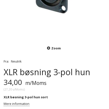
Zoom
Fra:
Neutrik
XLR bøsning 3-pol hun
34,00
m/Moms
(
27,20
u/Moms
)
XLR bøsning 3-pol hun sort
Mere information