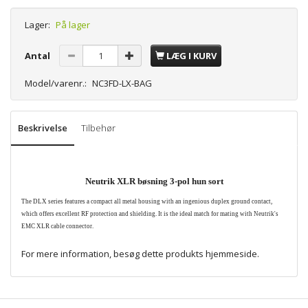
Lager:
På lager
Antal
LÆG I KURV
Model/varenr.:
NC3FD-LX-BAG
Beskrivelse
Tilbehør
Neutrik XLR bøsning 3-pol hun sort
The DLX series features a compact all metal housing with an ingenious duplex ground contact,
which offers excellent RF protection and shielding. It is the ideal match for mating with Neutrik's
EMC XLR cable connector.
For mere information, besøg dette produkts
hjemmeside
.