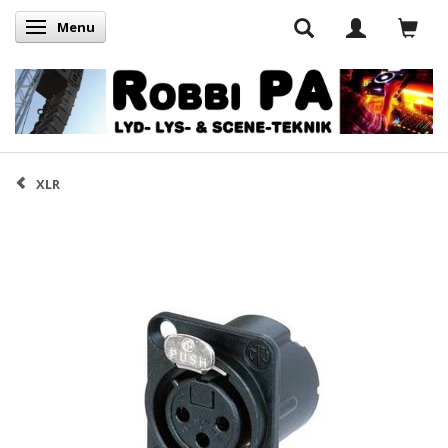
Menu
Skifte navigation
XLR