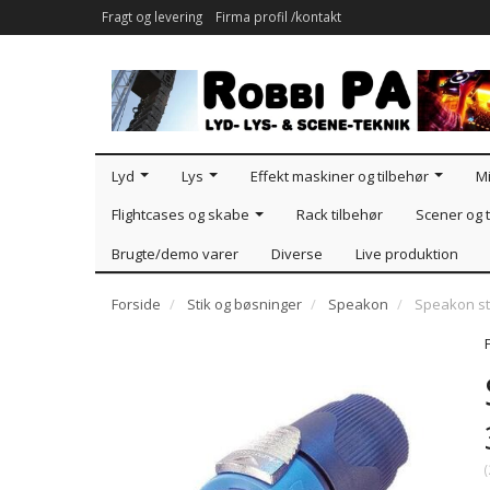
Fragt og levering
Firma profil /kontakt
Lyd
Lys
Effekt maskiner og tilbehør
Mi
Flightcases og skabe
Rack tilbehør
Scener og t
Brugte/demo varer
Diverse
Live produktion
Forside
Stik og bøsninger
Speakon
Speakon sti
(