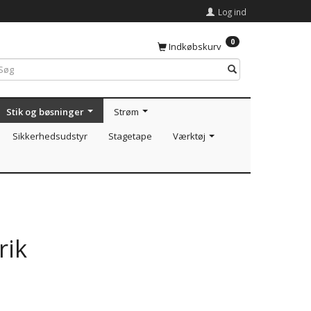
Log ind
0
Indkøbskurv
Stik og bøsninger
Strøm
Sikkerhedsudstyr
Stagetape
Værktøj
rik