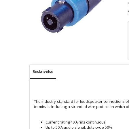
Beskrivelse
The industry-standard for loudspeaker connections offe
terminals including a stranded wire protection which of
Current rating 40 A rms continuous
Up to 50 A audio signal, duty cycle 50%