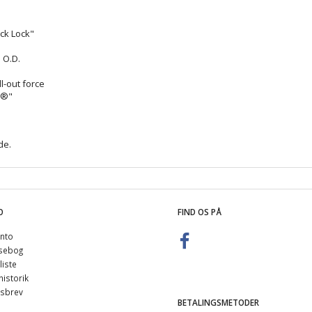
ck Lock"
e O.D.
l-out force
k®"
de
.
O
FIND OS PÅ
nto
sebog
iste
istorik
sbrev
BETALINGSMETODER