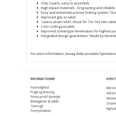
Only 3 parts, easy to assemble
High impact materials - long-lasting and reliable
Easy and extremely precise locking system "Qui
Improved grip on latch
1 piece strain relief, chuck for 7 to 14.5 mm cabl
Color coding possible
Improved screw-type termination for highest pul
Integrated design guarantees "Made by Neutri
For mere information, besøg dette produkts
hjemmesi
INFORMATIONER
KONT
Fortrolighed
Min ko
Fragt og levering
Adres
Firma profil /kontakt
Ønskel
Betingelser & Vilkår
Ordreh
Oversigt
Nyhed
Fortryd købet