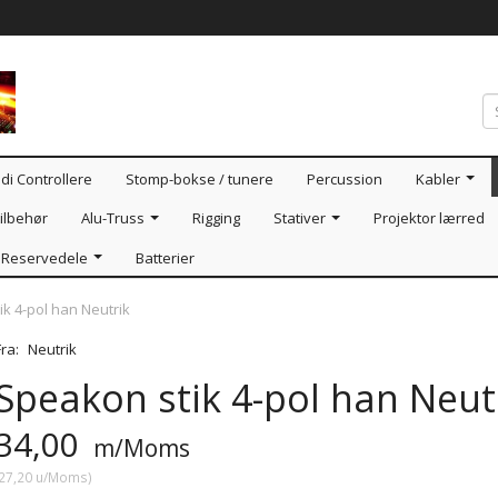
di Controllere
Stomp-bokse / tunere
Percussion
Kabler
ilbehør
Alu-Truss
Rigging
Stativer
Projektor lærred
Reservedele
Batterier
k 4-pol han Neutrik
Fra:
Neutrik
Speakon stik 4-pol han Neut
34,00
m/Moms
27,20
u/Moms
)