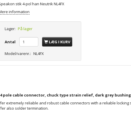
Speakon stik 4-pol han Neutrik NL4FX
Mere information
Lager:
På lager
Antal
LÆG I KURV
Model/varenr.:
NL4FX
4 pole cable connector, chuck type strain relief, dark grey bushing
r extremely reliable and robust cable connectors with a reliable locking 
fer also solder termination.