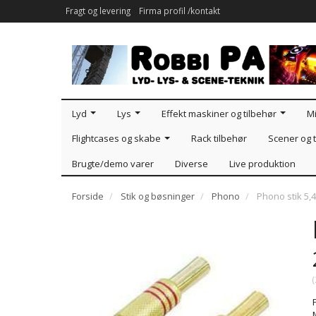
Fragt og levering
Firma profil /kontakt
Lyd
Lys
Effekt maskiner og tilbehør
Mi
Flightcases og skabe
Rack tilbehør
Scener og t
Brugte/demo varer
Diverse
Live produktion
Forside
Stik og bøsninger
Phono
Phono stik 5,
(