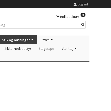
Log ind
0
Indkøbskurv
Stik og bøsninger
Strøm
Sikkerhedsudstyr
Stagetape
Værktøj