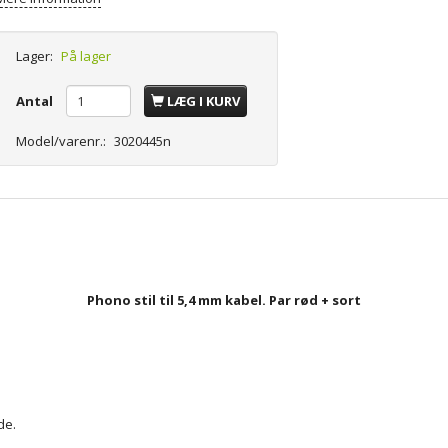
Lager:
På lager
Antal
LÆG I KURV
Model/varenr.:
3020445n
Phono stil til 5,4 mm kabel. Par rød + sort
de
.