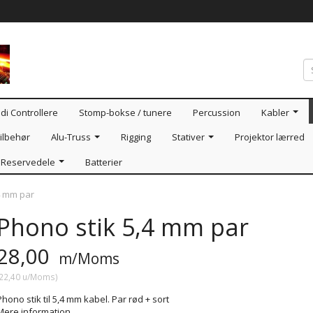
di Controllere
Stomp-bokse / tunere
Percussion
Kabler
ilbehør
Alu-Truss
Rigging
Stativer
Projektor lærred
Reservedele
Batterier
4 mm par
Phono stik 5,4 mm par
28,00
m/Moms
22,40
u/Moms
)
Phono stik til 5,4 mm kabel. Par rød + sort
Mere information