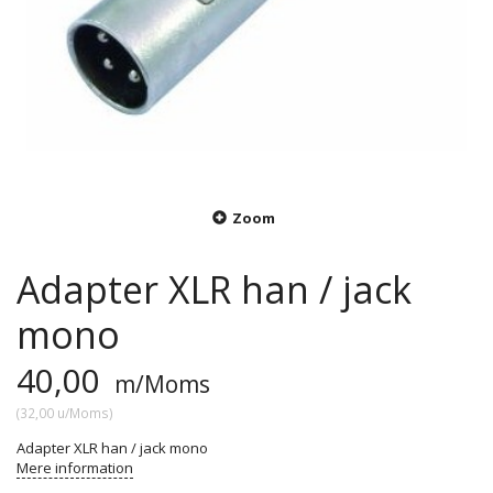
Zoom
Adapter XLR han / jack
mono
40,00
m/Moms
(
32,00
u/Moms
)
Adapter XLR han / jack mono
Mere information