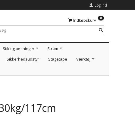
Log ind
0
Indkøbskurv
Stik og bøsninger
Strøm
Sikkerhedsudstyr
Stagetape
Værktøj
 30kg/117cm