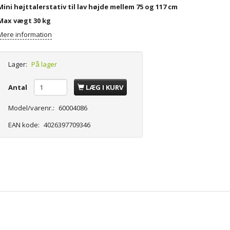
Mini højttalerstativ til lav højde mellem 75 og 117 cm
Max vægt 30 kg
Mere information
Lager:
På lager
Antal
LÆG I KURV
Model/varenr.:
60004086
EAN kode:
4026397709346