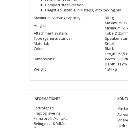
Compact steel version
Height adjustable in 4 steps, with locking pin
Maximum carrying capacity:
30 kg
Maximum: 11
Height:
Minimum: 75
Attachment system:
Tube Ø 35m
Type (general stands):
Speaker sta
Material:
Steel
Color:
Black
Length: 62,5 
Dimensions:
Width: 11,5 c
Depth: 11 cm
Weight:
1,84 kg
INFORMATIONER
KONT
Fortrolighed
Min ko
Fragt og levering
Adres
Firma profil /kontakt
Ønskel
Betingelser & Vilkår
Ordreh