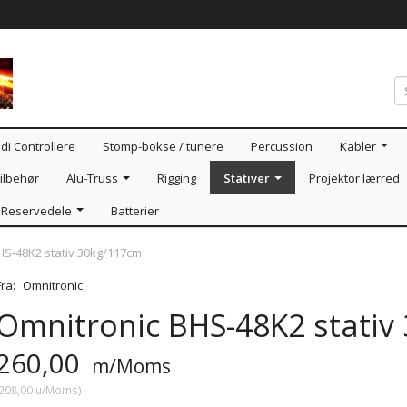
di Controllere
Stomp-bokse / tunere
Percussion
Kabler
ilbehør
Alu-Truss
Rigging
Stativer
Projektor lærred
Reservedele
Batterier
HS-48K2 stativ 30kg/117cm
Fra:
Omnitronic
Omnitronic BHS-48K2 stativ
260,00
m/Moms
208,00
u/Moms
)