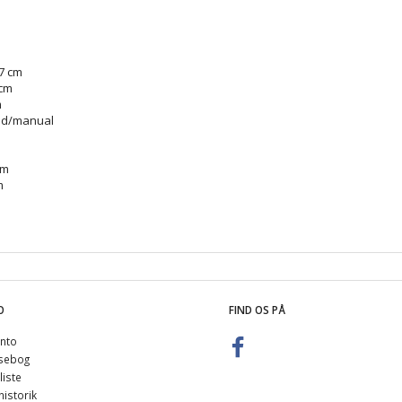
7 cm
 cm
m
nd/manual
cm
m
O
FIND OS PÅ
nto
sebog
iste
istorik