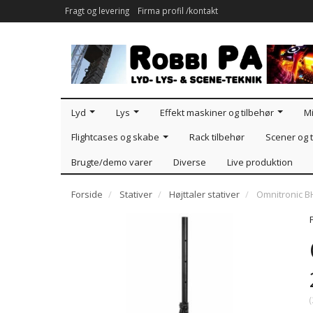
Fragt og levering
Firma profil /kontakt
Lyd
Lys
Effekt maskiner og tilbehør
Mi
Flightcases og skabe
Rack tilbehør
Scener og t
Brugte/demo varer
Diverse
Live produktion
Forside
Stativer
Højttaler stativer
Omnitronic B
(