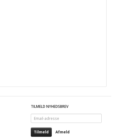
TILMELD NYHEDSBREV
Email-
adresse
Tilmeld
Afmeld