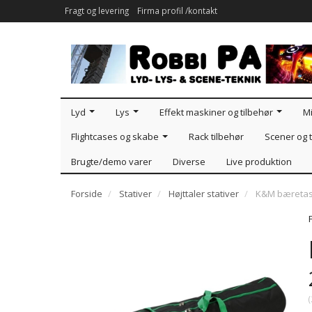
Fragt og levering
Firma profil /kontakt
Lyd
Lys
Effekt maskiner og tilbehør
Mi
Flightcases og skabe
Rack tilbehør
Scener og t
Brugte/demo varer
Diverse
Live produktion
Forside
Stativer
Højttaler stativer
K&M bæretas
(