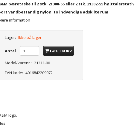
K&M bæretaske til 2 stk. 21300-55 eller 2 stk. 21302-55 højttalerstati
Sort vandbestandig nylon. to indvendige adskilte rum
Mere information
Lager:
Ikke på lager
Antal
LÆG I KURV
Model/varenr.:
21311-00
EAN kode:
4016842209972
K&M logo.
les