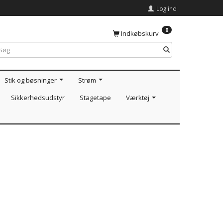
Log ind
0
Indkøbskurv
Stik og bøsninger
Strøm
Sikkerhedsudstyr
Stagetape
Værktøj