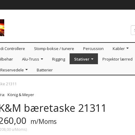
di Controllere
Stomp-bokse / tunere
Percussion
Kabler
ilbehør
Alu-Truss
Rigging
Stativer
Projektor lærred
Reservedele
Batterier
ke 21311
Fra:
König & Meyer
K&M bæretaske 21311
260,00
m/Moms
208,00
u/Moms
)