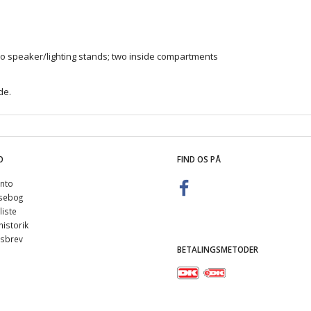
wo speaker/lighting stands; two inside compartments
de
.
O
FIND OS PÅ
nto
sebog
iste
istorik
sbrev
BETALINGSMETODER