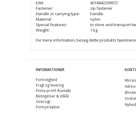
EAN:
4016842209972
Fastener:
zip fastener
Handle or carrying type:
handle
Material:
nylon
Special features:
to store and transport t
Weight:
1 kg
For mere information, besøg dette produkts
hjemmesi
INFORMATIONER
KONT
Fortrolighed
Min ko
Fragt og levering
Adres
Firma profil /kontakt
Ønskel
Betingelser & Vilkår
Ordreh
Oversigt
Nyhed
Fortryd købet