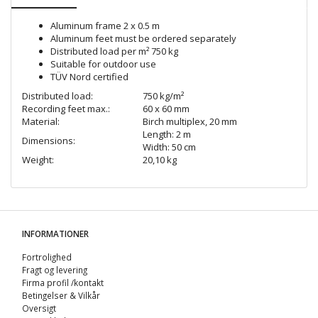
Aluminum frame 2 x 0.5 m
Aluminum feet must be ordered separately
Distributed load per m² 750 kg
Suitable for outdoor use
TÜV Nord certified
Distributed load:
750 kg/m²
Recording feet max.:
60 x 60 mm
Material:
Birch multiplex, 20 mm
Length: 2 m
Dimensions:
Width: 50 cm
Weight:
20,10 kg
INFORMATIONER
Fortrolighed
Fragt og levering
Firma profil /kontakt
Betingelser & Vilkår
Oversigt