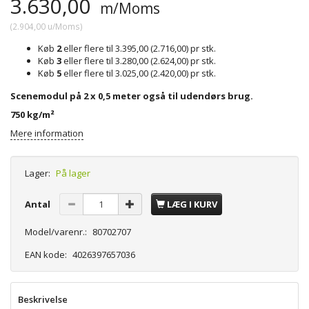
3.630,00
m/Moms
(
2.904,00
u/Moms
)
Køb
2
eller flere til
3.395,00
(
2.716,00
)
pr stk.
Køb
3
eller flere til
3.280,00
(
2.624,00
)
pr stk.
Køb
5
eller flere til
3.025,00
(
2.420,00
)
pr stk.
Scenemodul på 2 x 0,5 meter også til udendørs brug.
750 kg/m²
Mere information
Lager:
På lager
Antal
LÆG I KURV
Model/varenr.:
80702707
EAN kode:
4026397657036
Beskrivelse