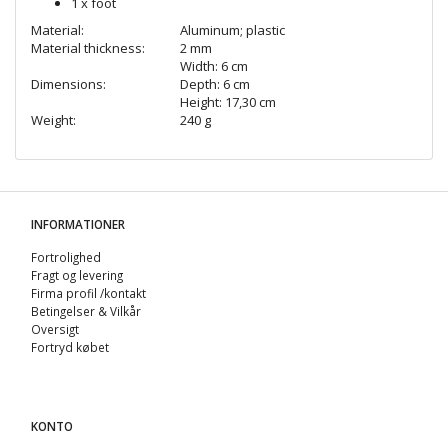
1 x foot
Material:
Aluminum; plastic
Material thickness:
2 mm
Width: 6 cm
Dimensions:
Depth: 6 cm
Height: 17,30 cm
Weight:
240 g
INFORMATIONER
Fortrolighed
Fragt og levering
Firma profil /kontakt
Betingelser & Vilkår
Oversigt
Fortryd købet
KONTO