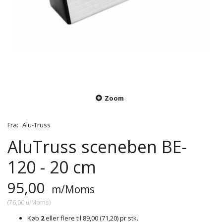
Zoom
Fra:
Alu-Truss
AluTruss sceneben BE-
120 - 20 cm
95,00
m/Moms
(
76,00
u/Moms
)
Køb
2
eller flere til
89,00
(
71,20
)
pr stk.