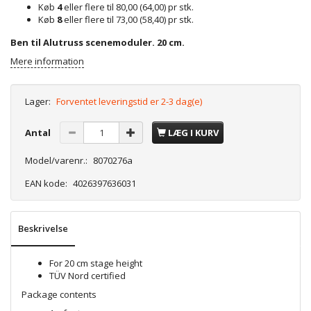
Køb
4
eller flere til
80,00
(
64,00
)
pr stk.
Køb
8
eller flere til
73,00
(
58,40
)
pr stk.
Ben til Alutruss scenemoduler. 20 cm.
Mere information
Lager:
Forventet leveringstid er 2-3 dag(e)
Antal
LÆG I KURV
Model/varenr.:
8070276a
EAN kode:
4026397636031
Beskrivelse
For 20 cm stage height
TÜV Nord certified
Package contents