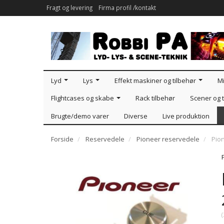
Fragt og levering
Firma profil /kontakt
Lyd
Lys
Effekt maskiner og tilbehør
Mi
Flightcases og skabe
Rack tilbehør
Scener og t
Brugte/demo varer
Diverse
Live produktion
Forside
Reservedele
Pioneer reservedele
Pio
(