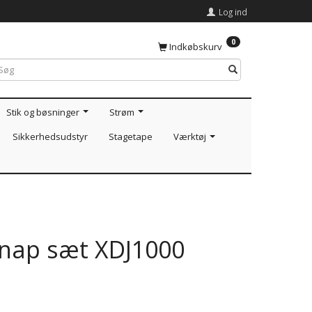
Log ind
0
Indkøbskurv
Stik og bøsninger
Strøm
Sikkerhedsudstyr
Stagetape
Værktøj
knap sæt XDJ1000