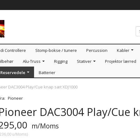
di Controllere
Stomp-bokse / tunere
Percussion
Kabler
ilbehør
Alu-Truss
Rigging
Stativer
Projektor lærred
Reservedele
Batterier
neer DAC3004 Play/Cue knap sæt XDJ1000
Fra:
Pioneer
Pioneer DAC3004 Play/Cue 
295,00
m/Moms
236,00
u/Moms
)