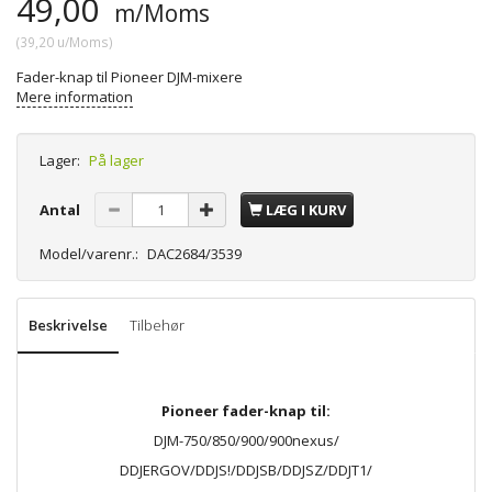
49,00
m/Moms
(
39,20
u/Moms
)
Fader-knap til Pioneer DJM-mixere
Mere information
Lager:
På lager
Antal
LÆG I KURV
Model/varenr.:
DAC2684/3539
Beskrivelse
Tilbehør
Pioneer fader-knap til:
DJM-750/850/900/900nexus/
DDJERGOV/DDJS!/DDJSB/DDJSZ/DDJT1/