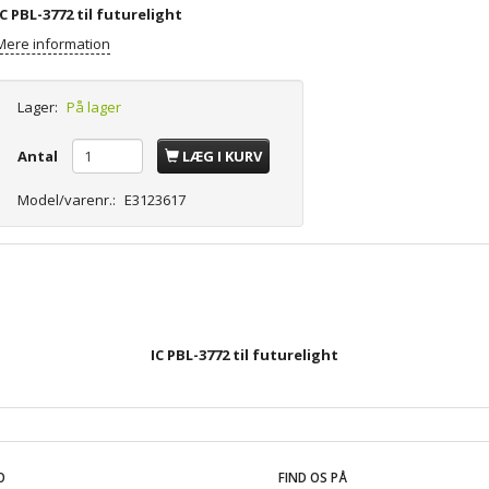
IC PBL-3772 til futurelight
Mere information
Lager:
På lager
Antal
LÆG I KURV
Model/varenr.:
E3123617
IC PBL-3772 til futurelight
O
FIND OS PÅ