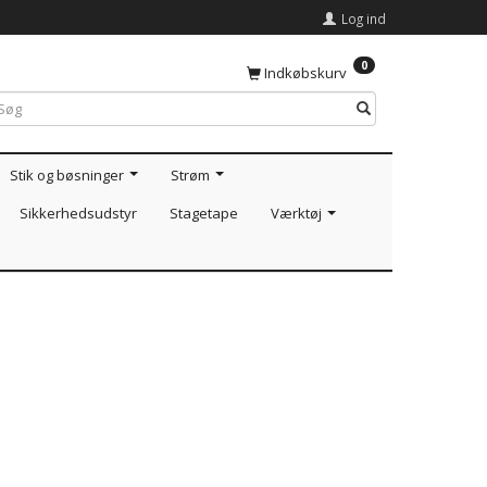
Log ind
0
Indkøbskurv
Stik og bøsninger
Strøm
Sikkerhedsudstyr
Stagetape
Værktøj