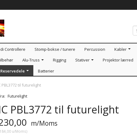
di Controllere
Stomp-bokse / tunere
Percussion
Kabler
ilbehør
Alu-Truss
Rigging
Stativer
Projektor lærred
Reservedele
Batterier
C PBL3772 til futurelight
Fra:
Futurelight
IC PBL3772 til futurelight
230,00
m/Moms
184,00
u/Moms
)