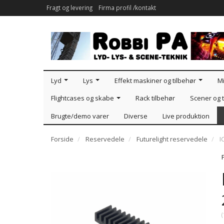
Fragt og levering
Firma profil /kontakt
Lyd
Lys
Effekt maskiner og tilbehør
Mi
Flightcases og skabe
Rack tilbehør
Scener og t
Brugte/demo varer
Diverse
Live produktion
Forside
Reservedele
Futurelight reservedele
I
(