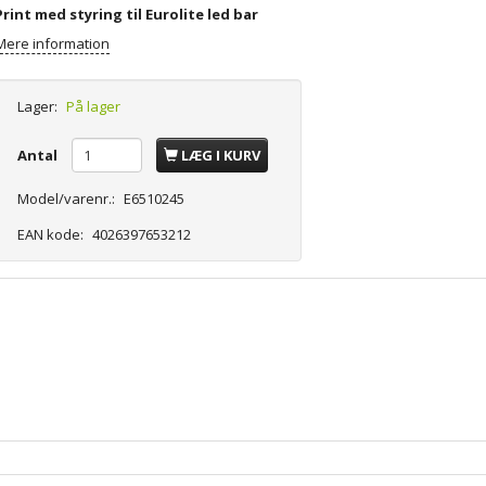
Print med styring til Eurolite led bar
Mere information
Lager:
På lager
Antal
LÆG I KURV
Model/varenr.:
E6510245
EAN kode:
4026397653212