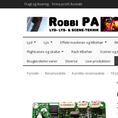
Fragt og levering
Firma profil /kontakt
Lyd
Lys
Effekt maskiner og tilbehør
Mi
Flightcases og skabe
Rack tilbehør
Scener og t
Brugte/demo varer
Diverse
Live produktion
Forside
Reservedele
Eurolite reservedele
Til 
(