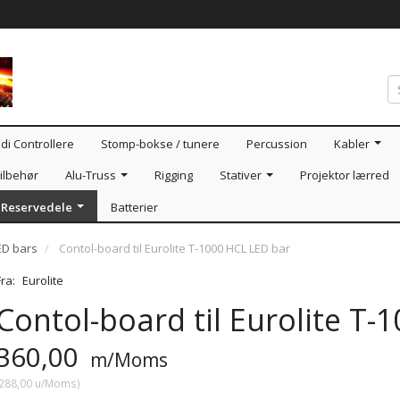
di Controllere
Stomp-bokse / tunere
Percussion
Kabler
ilbehør
Alu-Truss
Rigging
Stativer
Projektor lærred
Reservedele
Batterier
LED bars
Contol-board til Eurolite T-1000 HCL LED bar
Fra:
Eurolite
Contol-board til Eurolite T-
360,00
m/Moms
288,00
u/Moms
)