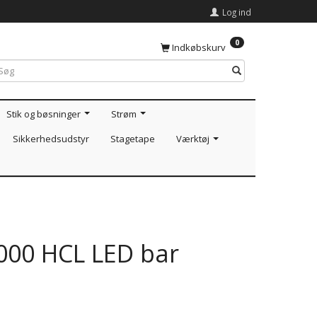
Log ind
0
Indkøbskurv
Stik og bøsninger
Strøm
Sikkerhedsudstyr
Stagetape
Værktøj
1000 HCL LED bar