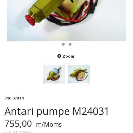
Zoom
Fra:
Antari
Antari pumpe M24031
755,00
m/Moms
(
604,00
u/Moms
)