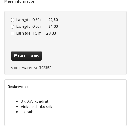
Mere information
Længde:
0,60 m
22,50
Længde:
0,90 m
24,00
Længde:
1,5 m
29,00
LÆG I KURV
Model/varenr.:
302352x
Beskrivelse
3 x 0,75 kvadrat
Vinkel schuko stik
IEC stik