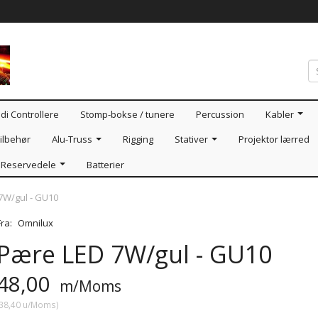
di Controllere
Stomp-bokse / tunere
Percussion
Kabler
ilbehør
Alu-Truss
Rigging
Stativer
Projektor lærred
Reservedele
Batterier
7W/gul - GU10
Fra:
Omnilux
Pære LED 7W/gul - GU10
48,00
m/Moms
38,40
u/Moms
)