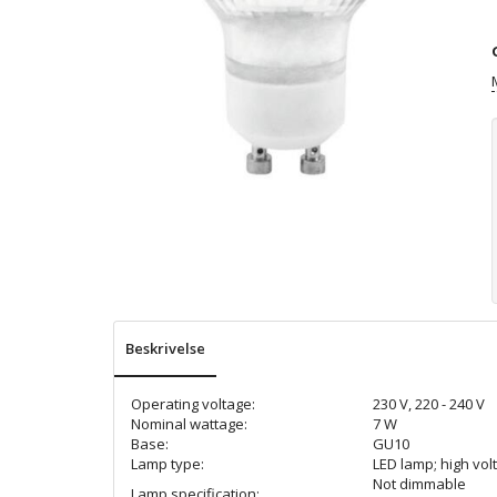
Beskrivelse
Operating voltage:
230 V, 220 - 240 V
Nominal wattage:
7 W
Base:
GU10
Lamp type:
LED lamp; high vol
Not dimmable
Lamp specification: