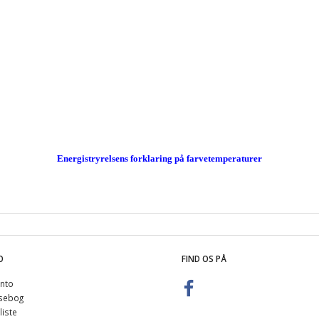
Energistryrelsens forklaring på farvetemperaturer
O
FIND OS PÅ
nto
sebog
iste