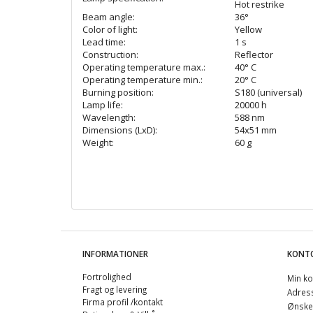
Hot restrike
Beam angle:
36°
Color of light:
Yellow
Lead time:
1 s
Construction:
Reflector
Operating temperature max.:
40° C
Operating temperature min.:
20° C
Burning position:
S180 (universal)
Lamp life:
20000 h
Wavelength:
588 nm
Dimensions (LxD):
54x51 mm
Weight:
60 g
INFORMATIONER
KONT
Fortrolighed
Min ko
Fragt og levering
Adres
Firma profil /kontakt
Ønskel