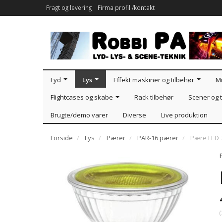
Fragt og levering
Firma profil /kontakt
Lyd
Lys
Effekt maskiner og tilbehør
Mi
Flightcases og skabe
Rack tilbehør
Scener og t
Brugte/demo varer
Diverse
Live produktion
Forside
Lys
Pærer
PAR-16 pærer
Pære LED 
(