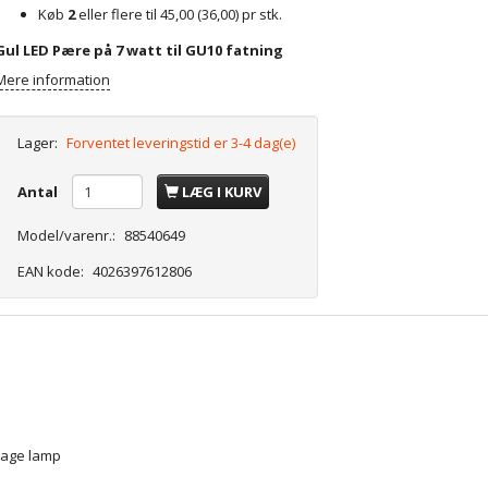
Køb
2
eller flere til
45,00
(
36,00
)
pr stk.
Gul LED Pære på 7 watt til GU10 fatning
Mere information
Lager:
Forventet leveringstid er 3-4 dag(e)
Antal
LÆG I KURV
Model/varenr.:
88540649
EAN kode:
4026397612806
tage lamp