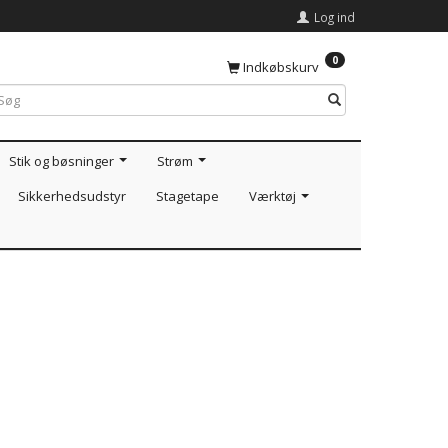
Log ind
0
Indkøbskurv
Stik og bøsninger
Strøm
Sikkerhedsudstyr
Stagetape
Værktøj