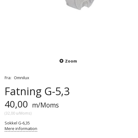
Zoom
Fra:
Omnilux
Fatning G-5,3
40,00
m/Moms
(
32,00
u/Moms
)
Sokkel G-6,35
Mere information