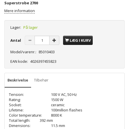
Superstrobe 2700
Mere information
Lager:
På lager
Antal
LÆG I KURV
Model/varenr.:
85010403
EAN kode:
4026397455823
Beskrivelse
Tilbehør
Tension:
100 V AC, 50 Hz
Rating:
1500 W
Socket:
ceramic
Lifetime:
100million flashes
Color temperature:
8000 K
Total length: 392 mm
Dimensions:
11.5 mm