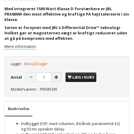
Med integreret 1500 Watt Klasse D forstærkere er JBL
PRX800W den mest effektive og kraftige PA højttalerserie i sin
klasse.
Serien er forsynet med JBL’s Differential Drive™ teknologi
hvilket gør at magneternes vægt er kraftigt reduceret uden
at gå på kompromis med effekten.
Mere information
Lager:
Ikke på lager
Antal
LÆG I KURV
Model/varenr.:
PRX812W
Beskrivelse
Indbygget DSP, med volumen, 8-bånds parametrisk EQ
og 50 ms speaker delay.