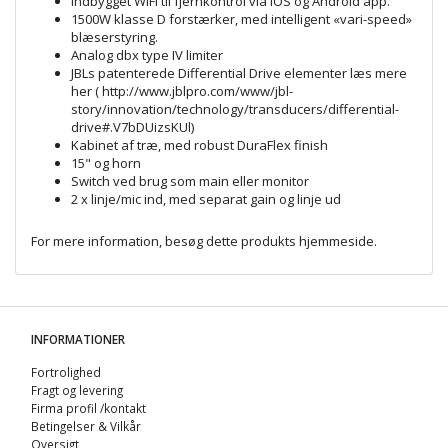
Indbygget WiFi til fjernkontrol via iOS og Android app.
1500W klasse D forstærker, med intelligent «vari-speed»
blæserstyring.
Analog dbx type IV limiter
JBLs patenterede Differential Drive elementer læs mere
her ( http://www.jblpro.com/www/jbl-
story/innovation/technology/transducers/differential-
drive#.V7bDUizsKUl)
Kabinet af træ, med robust DuraFlex finish
15" og horn
Switch ved brug som main eller monitor
2 x linje/mic ind, med separat gain og linje ud
For mere information, besøg dette produkts
hjemmeside
.
INFORMATIONER
Fortrolighed
Fragt og levering
Firma profil /kontakt
Betingelser & Vilkår
Oversigt