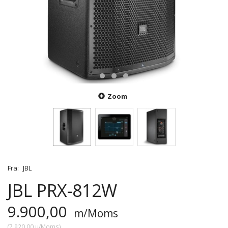
Zoom
Fra:
JBL
JBL PRX-812W
9.900,00
m/Moms
(
7.920,00
u/Moms
)