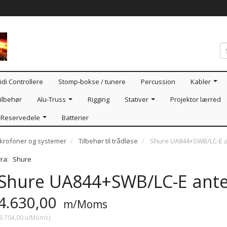
idi Controllere
Stomp-bokse / tunere
Percussion
Kabler
ilbehør
Alu-Truss
Rigging
Stativer
Projektor lærred
Reservedele
Batterier
ikrofoner og systemer
Tilbehør til trådløse
Shure UA844+SWB/LC-E an
Fra:
Shure
Shure UA844+SWB/LC-E anten
4.630,00
m/Moms
3.704,00
u/Moms
)