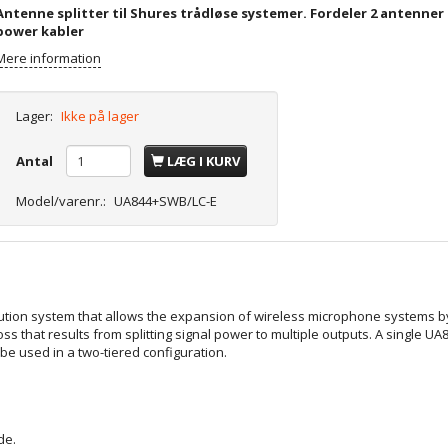
Antenne splitter til Shures trådløse systemer. Fordeler 2 antenner 
power kabler
Mere information
Lager:
Ikke på lager
Antal
LÆG I KURV
Model/varenr.:
UA844+SWB/LC-E
on system that allows the expansion of wireless microphone systems by spl
loss that results from splitting signal power to multiple outputs. A single
 used in a two-tiered configuration.
de
.