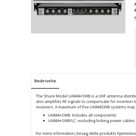
Beskrivelse
The Shure Model UA844+SWB is a UHF antenna distributi
also amplifies RF signals to compensate for insertion 
receivers. A maximum of five UA844SWB systems may be
UA844+SWB: Includes all components
UA844+SWB/LC: excluding locking power cables
For mere information, besøg dette produkts
hjemmesi