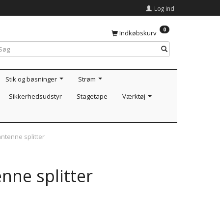
Log ind
0
Indkøbskurv
Stik og bøsninger
Strøm
Sikkerhedsudstyr
Stagetape
Værktøj
tenne splitter
ne splitter