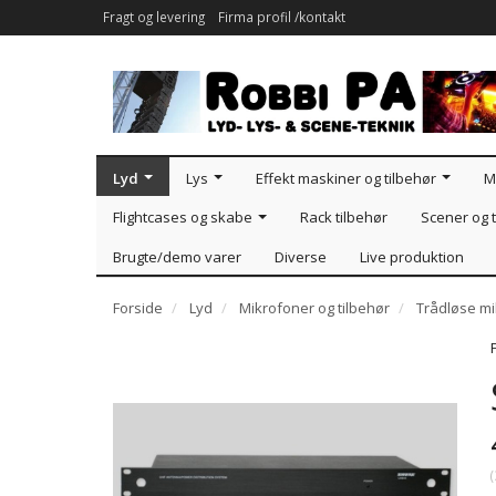
Fragt og levering
Firma profil /kontakt
Lyd
Lys
Effekt maskiner og tilbehør
M
Flightcases og skabe
Rack tilbehør
Scener og t
Brugte/demo varer
Diverse
Live produktion
Forside
Lyd
Mikrofoner og tilbehør
Trådløse m
(