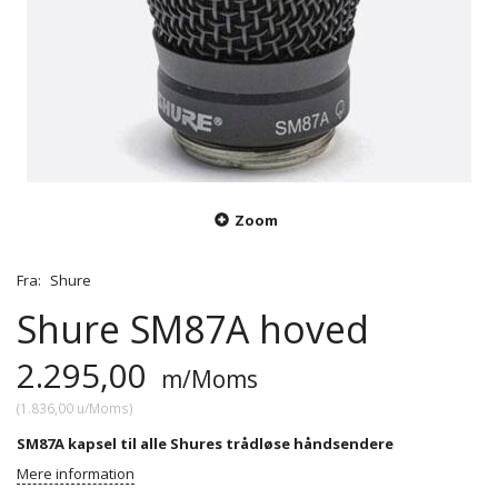
Zoom
Fra:
Shure
Shure SM87A hoved
2.295,00
m/Moms
(
1.836,00
u/Moms
)
SM87A kapsel til alle Shures trådløse håndsendere
Mere information