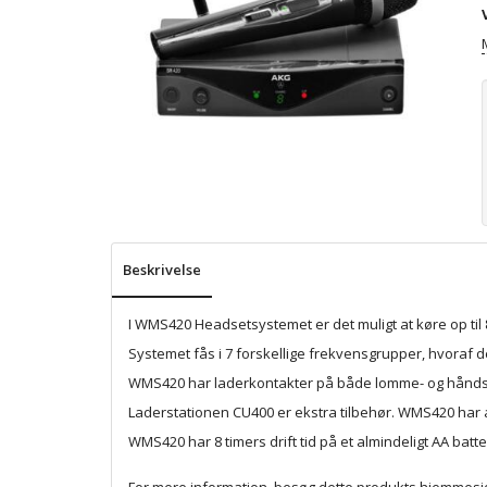
Beskrivelse
I WMS420 Headsetsystemet er det muligt at køre op ti
Systemet fås i 7 forskellige frekvensgrupper, hvoraf
WMS420 har laderkontakter på både lomme- og håndsen
Laderstationen CU400 er ekstra tilbehør. WMS420 har a
WMS420 har 8 timers drift tid på et almindeligt AA bat