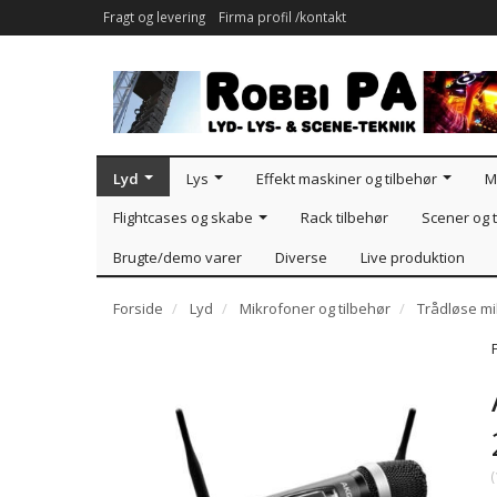
Fragt og levering
Firma profil /kontakt
Lyd
Lys
Effekt maskiner og tilbehør
M
Flightcases og skabe
Rack tilbehør
Scener og t
Brugte/demo varer
Diverse
Live produktion
Forside
Lyd
Mikrofoner og tilbehør
Trådløse m
(