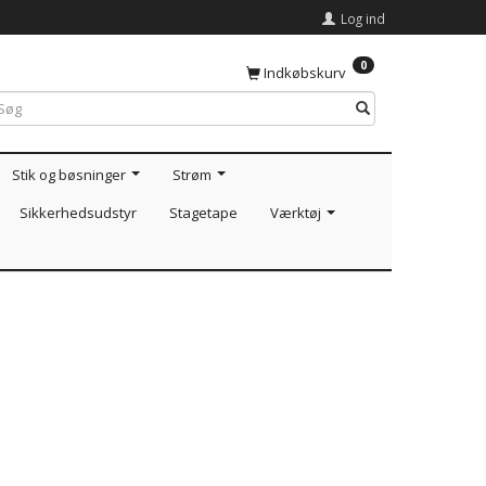
Log ind
0
Indkøbskurv
Stik og bøsninger
Strøm
Sikkerhedsudstyr
Stagetape
Værktøj