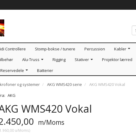
idi Controllere
Stomp-bokse / tunere
Percussion
Kabler
ilbehør
Alu-Truss
Rigging
Stativer
Projektor lærred
Reservedele
Batterier
ikrofoner og systemer
AKG WMS420 serie
AKG WMS420 Vokal
Fra:
AKG
AKG WMS420 Vokal
2.450,00
m/Moms
1.960,00
u/Moms
)