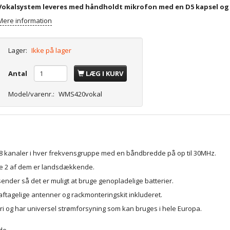
Vokalsystem leveres med håndholdt mikrofon med en D5 kapsel og
Mere information
Lager:
Ikke på lager
Antal
LÆG I KURV
Model/varenr.:
WMS420vokal
l 8 kanaler i hver frekvensgruppe med en båndbredde på op til 30MHz.
 de 2 af dem er landsdækkende.
der så det er muligt at bruge genopladelige batterier.
ftagelige antenner og rackmonteringskit inkluderet.
teri og har universel strømforsyning som kan bruges i hele Europa.