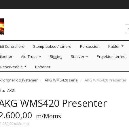
idi Controllere
Stomp-bokse / tunere
Percussion
Kabler
ilbehør
Alu-Truss
Rigging
Stativer
Projektor lærred
Reservedele
Batterier
ikrofoner og systemer
AKG WMS420 serie
AKG WMS420 Presenter
Fra:
AKG
AKG WMS420 Presenter
2.600,00
m/Moms
2.080,00
u/Moms
)