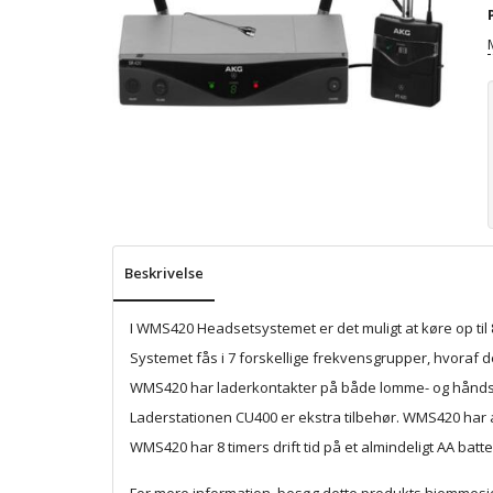
Beskrivelse
I WMS420 Headsetsystemet er det muligt at køre op ti
Systemet fås i 7 forskellige frekvensgrupper, hvoraf
WMS420 har laderkontakter på både lomme- og håndsen
Laderstationen CU400 er ekstra tilbehør. WMS420 har a
WMS420 har 8 timers drift tid på et almindeligt AA bat