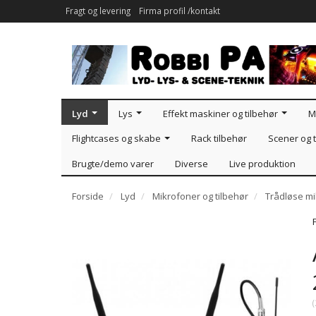
Fragt og levering
Firma profil /kontakt
Lyd
Lys
Effekt maskiner og tilbehør
M
Flightcases og skabe
Rack tilbehør
Scener og t
Brugte/demo varer
Diverse
Live produktion
Forside
Lyd
Mikrofoner og tilbehør
Trådløse m
(