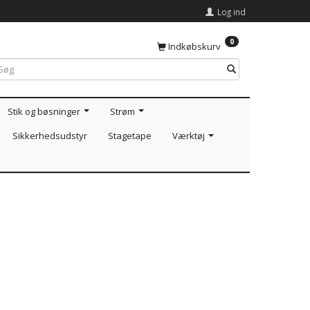
Log ind
0
Indkøbskurv
Stik og bøsninger
Strøm
Sikkerhedsudstyr
Stagetape
Værktøj