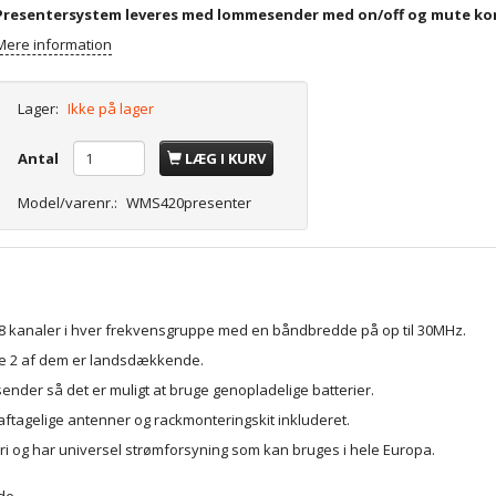
Presentersystem leveres med lommesender med on/off og mute kon
Mere information
Lager:
Ikke på lager
Antal
LÆG I KURV
Model/varenr.:
WMS420presenter
l 8 kanaler i hver frekvensgruppe med en båndbredde på op til 30MHz.
 de 2 af dem er landsdækkende.
der så det er muligt at bruge genopladelige batterier.
ftagelige antenner og rackmonteringskit inkluderet.
teri og har universel strømforsyning som kan bruges i hele Europa.