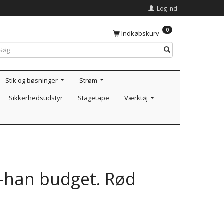
Log ind
0
Indkøbskurv
Stik og bøsninger
Strøm
Sikkerhedsudstyr
Stagetape
Værktøj
-han budget. Rød