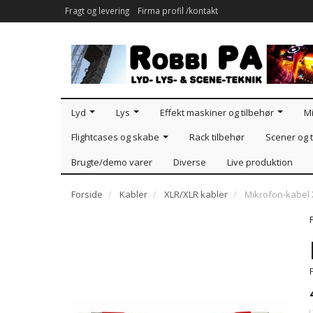
Fragt og levering
Firma profil /kontakt
Lyd
Lys
Effekt maskiner og tilbehør
Mi
Flightcases og skabe
Rack tilbehør
Scener og t
Brugte/demo varer
Diverse
Live produktion
Forside
Kabler
XLR/XLR kabler
Mikrofon-kabel
(