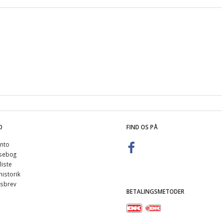
O
FIND OS PÅ
nto
sebog
iste
istorik
sbrev
BETALINGSMETODER