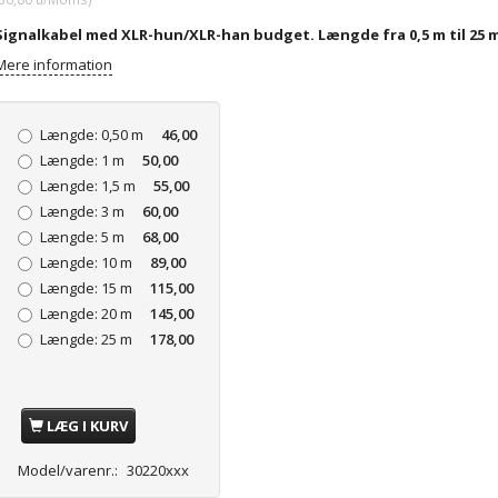
Signalkabel med XLR-hun/XLR-han budget. Længde fra 0,5 m til 25 
Mere information
Længde:
0,50 m
46,00
Længde:
1 m
50,00
Længde:
1,5 m
55,00
Længde:
3 m
60,00
Længde:
5 m
68,00
Længde:
10 m
89,00
Længde:
15 m
115,00
Længde:
20 m
145,00
Længde:
25 m
178,00
LÆG I KURV
Model/varenr.:
30220xxx