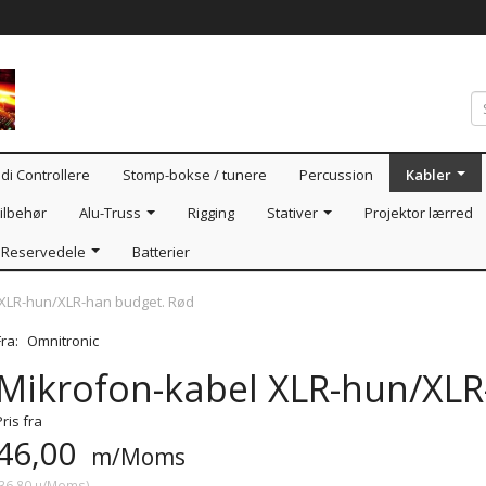
di Controllere
Stomp-bokse / tunere
Percussion
Kabler
ilbehør
Alu-Truss
Rigging
Stativer
Projektor lærred
Reservedele
Batterier
 XLR-hun/XLR-han budget. Rød
Fra:
Omnitronic
Mikrofon-kabel XLR-hun/XLR
Pris fra
46,00
m/Moms
36,80
u/Moms
)