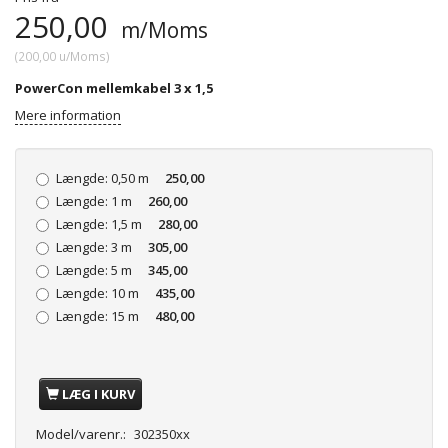
250,00
m/Moms
(
200,00
u/Moms
)
PowerCon mellemkabel 3 x 1,5
Mere information
Længde:
0,50 m
250,00
Længde:
1 m
260,00
Længde:
1,5 m
280,00
Længde:
3 m
305,00
Længde:
5 m
345,00
Længde:
10 m
435,00
Længde:
15 m
480,00
LÆG I KURV
Model/varenr.:
302350xx