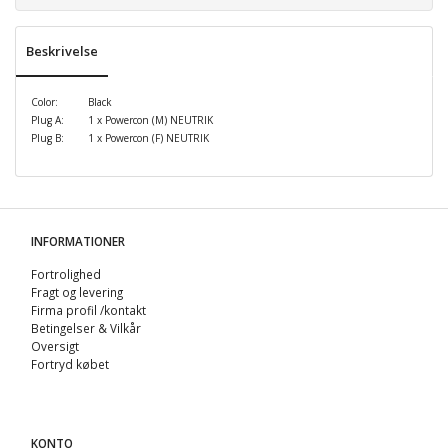
Beskrivelse
Color:
Black
Plug A:
1 x Powercon (M) NEUTRIK
Plug B:
1 x Powercon (F) NEUTRIK
INFORMATIONER
Fortrolighed
Fragt og levering
Firma profil /kontakt
Betingelser & Vilkår
Oversigt
Fortryd købet
KONTO