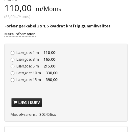
110,00
m/Moms
(
88,00
u/Moms
)
Forlængerkabel 3 x 1,5 kvadrat kraftig gummikvalitet
Mere information
Længde:
1 m
110,00
Længde:
3 m
165,00
Længde:
5 m
215,00
Længde:
10 m
330,00
Længde:
15 m
390,00
LÆG I KURV
Model/varenr.:
302456xx