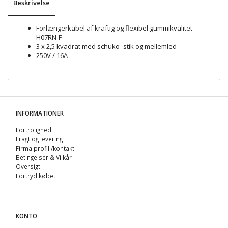
Beskrivelse
Forlængerkabel af kraftig og flexibel gummikvalitet
H07RN-F
3 x 2,5 kvadrat med schuko- stik og mellemled
250V / 16A
INFORMATIONER
Fortrolighed
Fragt og levering
Firma profil /kontakt
Betingelser & Vilkår
Oversigt
Fortryd købet
KONTO