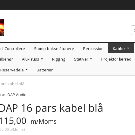
di Controllere
Stomp-bokse / tunere
Percussion
Kabler
ilbehør
Alu-Truss
Rigging
Stativer
Projektor lærred
Reservedele
Batterier
ars kabel blå
Fra:
DAP Audio
DAP 16 pars kabel blå
115,00
m/Moms
92,00
u/Moms
)