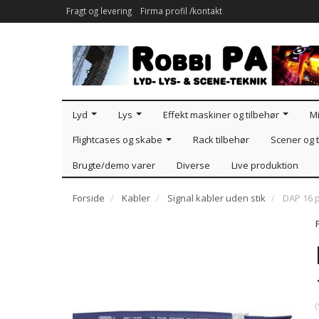
Fragt og levering
Firma profil /kontakt
Lyd
Lys
Effekt maskiner og tilbehør
Mi
Flightcases og skabe
Rack tilbehør
Scener og t
Brugte/demo varer
Diverse
Live produktion
Forside
Kabler
Signal kabler uden stik
DAP 16 p
(