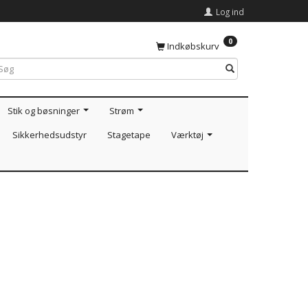
Log ind
0
Indkøbskurv
Stik og bøsninger
Strøm
Sikkerhedsudstyr
Stagetape
Værktøj