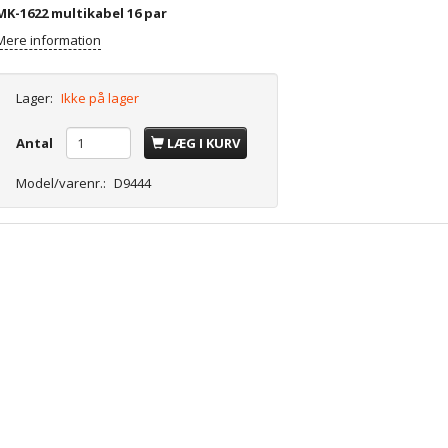
MK-1622 multikabel 16 par
Mere information
Lager:
Ikke på lager
Antal
LÆG I KURV
Model/varenr.:
D9444