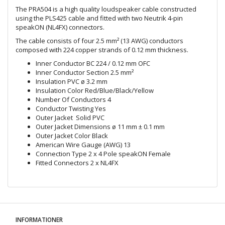
The PRA504 is a high quality loudspeaker cable constructed
using the PLS425 cable and fitted with two Neutrik 4-pin
speakON (NL4FX) connectors.
The cable consists of four 2.5 mm² (13 AWG) conductors
composed with 224 copper strands of 0.12 mm thickness.
Inner Conductor BC 224 / 0.12 mm OFC
Inner Conductor Section 2.5 mm²
Insulation PVC ø 3.2 mm
Insulation Color Red/Blue/Black/Yellow
Number Of Conductors 4
Conductor Twisting Yes
Outer Jacket Solid PVC
Outer Jacket Dimensions ø 11 mm ± 0.1 mm
Outer Jacket Color Black
American Wire Gauge (AWG) 13
Connection Type 2 x 4 Pole speakON Female
Fitted Connectors 2 x NL4FX
INFORMATIONER