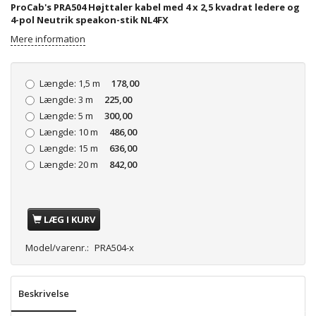
ProCab's PRA504 Højttaler kabel med 4 x 2,5 kvadrat ledere og
4-pol Neutrik speakon-stik NL4FX
Mere information
Længde:
1,5 m
178,00
Længde:
3 m
225,00
Længde:
5 m
300,00
Længde:
10 m
486,00
Længde:
15 m
636,00
Længde:
20 m
842,00
LÆG I KURV
Model/varenr.:
PRA504-x
Beskrivelse