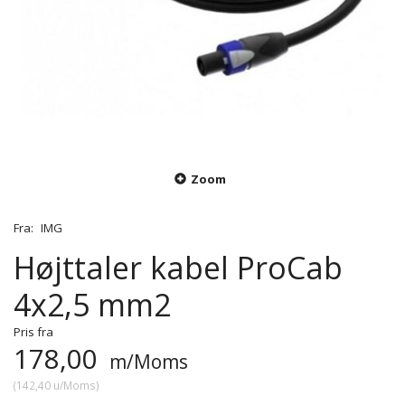
Zoom
Fra:
IMG
Højttaler kabel ProCab
4x2,5 mm2
Pris fra
178,00
m/Moms
(
142,40
u/Moms
)