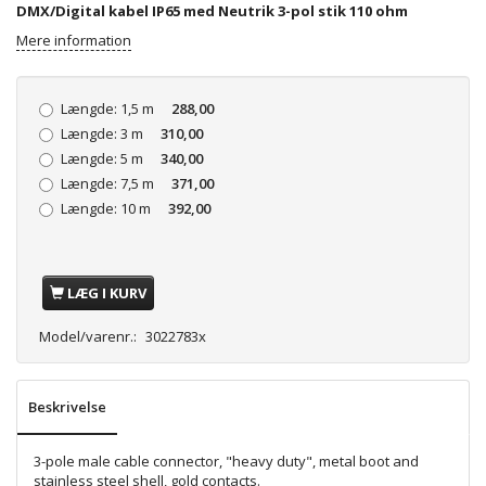
DMX/Digital kabel IP65 med Neutrik 3-pol stik 110 ohm
Mere information
Længde:
1,5 m
288,00
Længde:
3 m
310,00
Længde:
5 m
340,00
Længde:
7,5 m
371,00
Længde:
10 m
392,00
LÆG I KURV
Model/varenr.:
3022783x
Beskrivelse
3-pole male cable connector, "heavy duty", metal boot and
stainless steel shell, gold contacts.