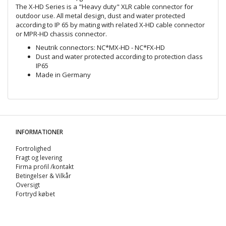
The X-HD Series is a "Heavy duty" XLR cable connector for
outdoor use. All metal design, dust and water protected
according to IP 65 by mating with related X-HD cable connector
or MPR-HD chassis connector.
Neutrik connectors: NC*MX-HD - NC*FX-HD
Dust and water protected according to protection class
IP65
Made in Germany
INFORMATIONER
Fortrolighed
Fragt og levering
Firma profil /kontakt
Betingelser & Vilkår
Oversigt
Fortryd købet