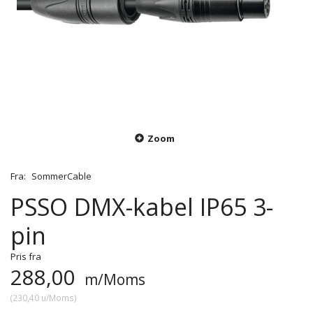
Zoom
Fra:
SommerCable
PSSO DMX-kabel IP65 3-
pin
Pris fra
288,00
m/Moms
(
230,40
u/Moms
)