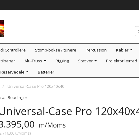
di Controllere
Stomp-bokse / tunere
Percussion
Kabler
tilbehør
Alu-Truss
Rigging
Stativer
Projektor lærred
Reservedele
Batterier
Universal-Case Pro 120x40x40
Fra:
Roadinger
Universal-Case Pro 120x40x
3.395,00
m/Moms
2.716,00
u/Moms
)