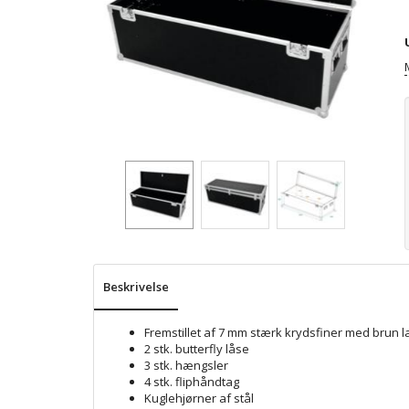
Beskrivelse
Fremstillet af 7 mm stærk krydsfiner med brun 
2 stk. butterfly låse
3 stk. hængsler
4 stk. fliphåndtag
Kuglehjørner af stål