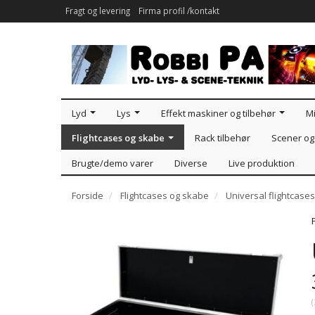
Fragt og levering
Firma profil /kontakt
Lyd
Lys
Effekt maskiner og tilbehør
Mi
Flightcases og skabe
Rack tilbehør
Scener og 
Brugte/demo varer
Diverse
Live produktion
Forside
Flightcases og skabe
Universal flightcases
(