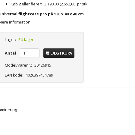
Køb
2
eller flere til
3.190,00
(
2.552,00
)
pr stk.
Universal flightcase pro på 120 x 40 x 40 cm
Mere information
Lager:
På lager
Antal
LÆG I KURV
Model/varenr.:
30126915
EAN kode:
4026397454789
laminering