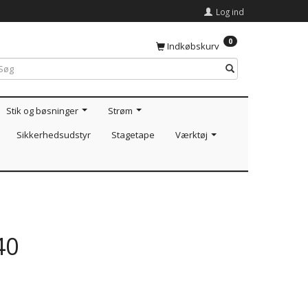
Log ind
0
Indkøbskurv
Stik og bøsninger
Strøm
Sikkerhedsudstyr
Stagetape
Værktøj
40